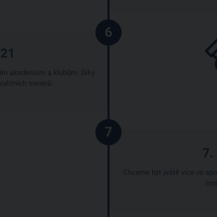
6
021
ním akademiím a klubům. Díky
valitních trenérů.
7
7.
Chceme být ještě více ve spoj
Ins