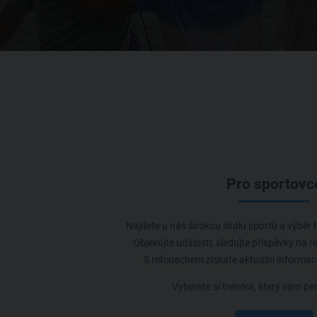
Pro sportovc
Najdete u nás širokou škálu sportů a výběr t
Objevujte události, sledujte příspěvky na r
S refcoachem získáte aktuální informace
Vyberete si trenéra, který vám pe