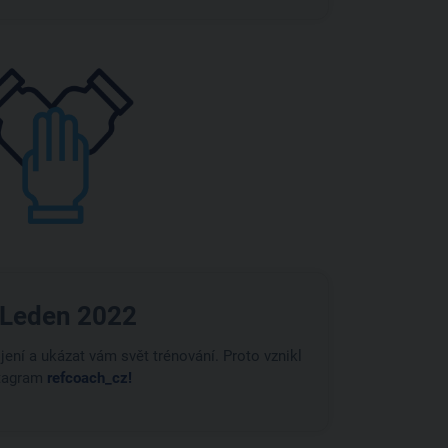
 Leden 2022
ení a ukázat vám svět trénování. Proto vznikl
tagram
refcoach_cz!