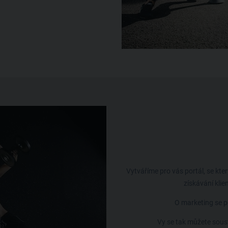
Vytváříme pro vás portál, se kter
získávání kli
O marketing se 
Vy se tak můžete soustř