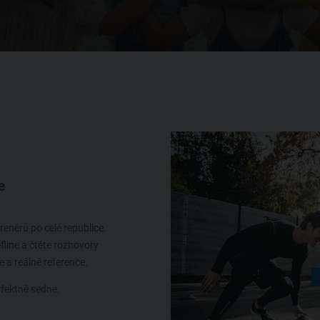
e
renérů po celé republice.
efline a čtěte rozhovory
 a reálné reference.
rfektně sedne.