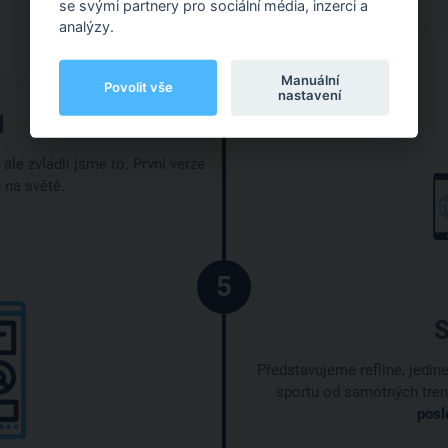
se svými partnery pro sociální média, inzerci a
analýzy.
4
Manuální
Povolit vše
nastavení
1
ale zvládli jsme to. První verze
e na světě.
5
S
Představujeme refline, jedin
sportu od samotných trené
posl