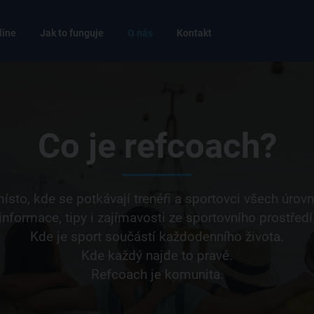
line
Jak to funguje
O nás
Kontakt
Co je refcoach?
ísto, kde se potkávají trenéři a sportovci všech úrovn
informace, tipy i zajímavosti ze sportovního prostředí
Kde je sport součástí každodenního života.
Kde každý najde to pravé.
Refcoach je komunita.