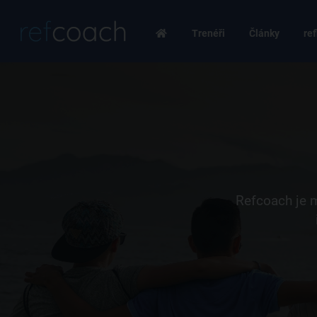
Trenéři
Články
ref
Refcoach je m