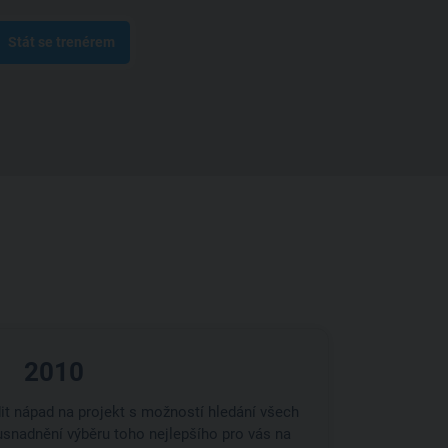
Stát se trenérem
2010
dit nápad na projekt s možností hledání všech
usnadnění výběru toho nejlepšího pro vás na