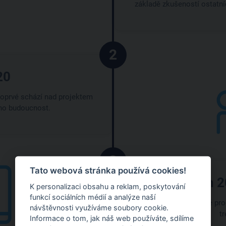
základě zkušeností ostatníc
2
20
 poprvé schází nad projektem
eho budoucnost.
3
Tato webová stránka používá cookies!
Duben 2
K personalizaci obsahu a reklam, poskytování
funkcí sociálních médií a analýze naší
Nastávají dlouhé noci plné pro
návštěvnosti využíváme soubory cookie.
t
Informace o tom, jak náš web používáte, sdílíme