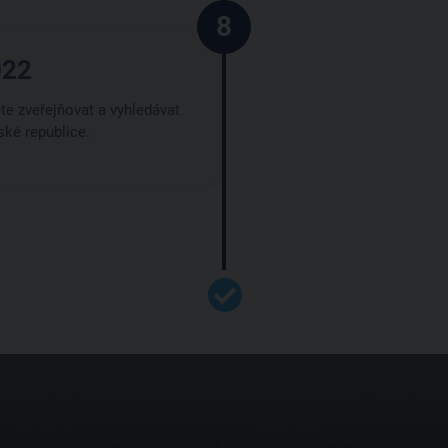
8
022
te zveřejňovat a vyhledávat
ké republice.