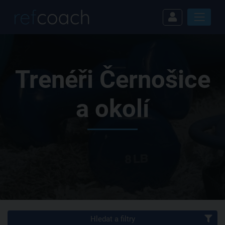
Trenéři Černošice
a okolí
Hledat a filtry