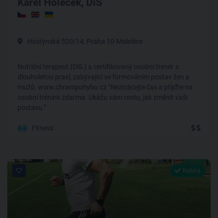
Karel Holeček, DiS
Hostýnská 520/14, Praha 10-Malešice
Nutriční terapeut (DiS.) a certifikovaný osobní trenér s
dlouholetou praxí, zabývající se formováním postav žen a
mužů. www.chrampohybu.cz “Neztrácejte čas a přijďte na
osobní trénink zdarma. Ukážu vám cestu, jak změnit vaši
postavu.”
Fitness
Nabírá