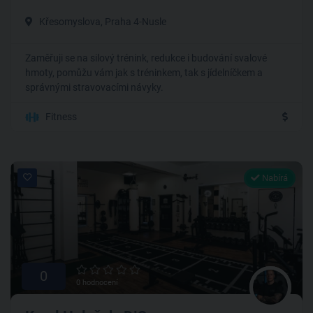
Křesomyslova, Praha 4-Nusle
Zaměřuji se na silový trénink, redukce i budování svalové
hmoty, pomůžu vám jak s tréninkem, tak s jídelníčkem a
správnými stravovacími návyky.
Fitness
Nabírá
0
0 hodnocení