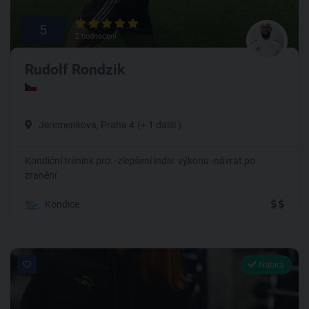
5
2 hodnocení
Rudolf Rondzik
Jeremenkova, Praha 4
(+ 1 další )
Kondiční trénink pro: -zlepšení indiv. výkonu -návrat po
zranění
Kondice
Nabírá