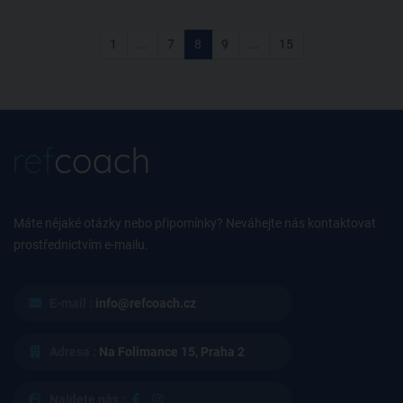
1
...
7
8
9
...
15
Máte nějaké otázky nebo připomínky? Neváhejte nás kontaktovat
prostřednictvím e-mailu.
E-mail :
info@refcoach.cz
Adresa :
Na Folimance 15, Praha 2
Najdete nás :