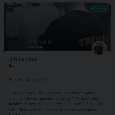
Nabírá
0
0 hodnocení
Jiří Lenikus
Koněvova 132, Praha 3
“Každý je originál - necvičte podle univerzálních šablon,
trénujte efektivně, zábavně a smysluplně”. Zvýšení fyzické
kondice Příprava na konkrétní výkon Tréninky dětí a rodičů s
dětmi Skupinové tréninky - dvojice, trojice Silové tréninky
Kardio box