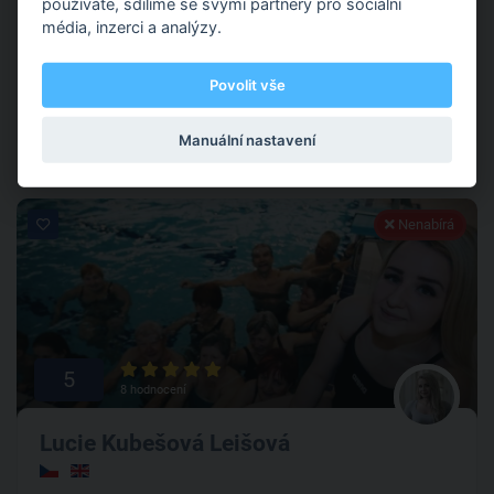
používáte, sdílíme se svými partnery pro sociální
Sportujte s lehkostí. Klienty učím správně se hýbat a vnímat
média, inzerci a analýzy.
své tělo. Pomáhám s návratem k pohybu po zraněních a
úrazech, zlepšit kondici či sportovní výkony. Jsem
certifikovanou trenérkou metody DNS prof. P. Koláře.
Povolit vše
Silový a funkční trénink
Manuální nastavení
Nenabírá
5
8 hodnocení
Lucie Kubešová Leišová