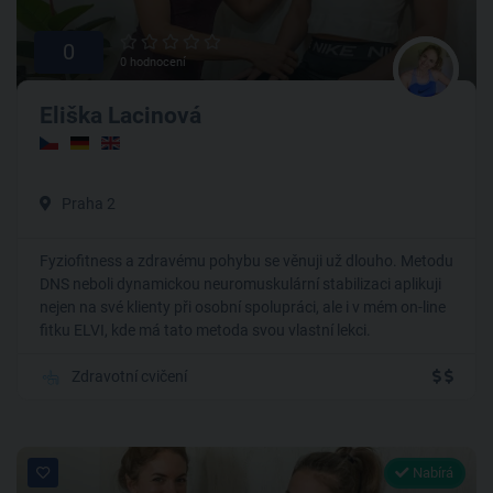
0
0 hodnocení
Eliška Lacinová
Praha 2
Fyziofitness a zdravému pohybu se věnuji už dlouho. Metodu
DNS neboli dynamickou neuromuskulární stabilizaci aplikuji
nejen na své klienty při osobní spolupráci, ale i v mém on-line
fitku ELVI, kde má tato metoda svou vlastní lekci.
Zdravotní cvičení
Nabírá