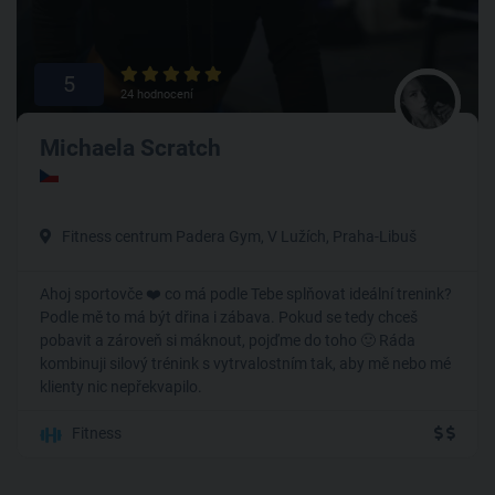
5
24 hodnocení
Michaela Scratch
Fitness centrum Padera Gym, V Lužích, Praha-Libuš
Ahoj sportovče ❤️ co má podle Tebe splňovat ideální trenink?
Podle mě to má být dřina i zábava. Pokud se tedy chceš
pobavit a zároveň si máknout, pojďme do toho 🙂 Ráda
kombinuji silový trénink s vytrvalostním tak, aby mě nebo mé
klienty nic nepřekvapilo.
Fitness