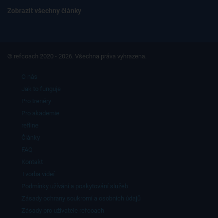
Zobrazit všechny články
© refcoach 2020 - 2026. Všechna práva vyhrazena.
O nás
Jak to funguje
Pro trenéry
Pro akademie
refline
Články
FAQ
Kontakt
Tvorba videí
Podmínky užívání a poskytování služeb
Zásady ochrany soukromí a osobních údajů
Zásady pro uživatele refcoach