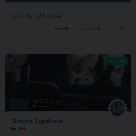
Výsledky vyhledávání
Seřadit:
Nejnovější
Nabírá
0
0 hodnocení
Simona Cupáková