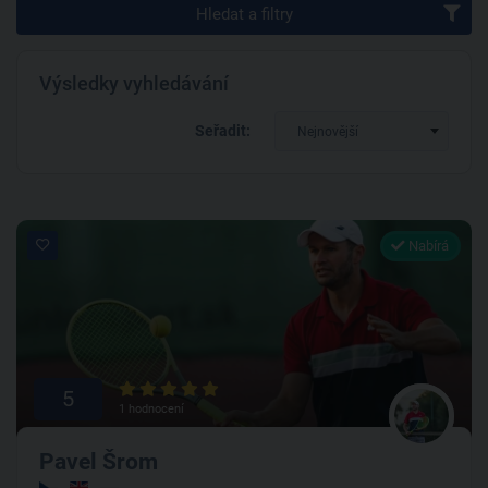
Hledat a filtry
Výsledky vyhledávání
Seřadit:
Nejnovější
Nabírá
5
1 hodnocení
Pavel Šrom