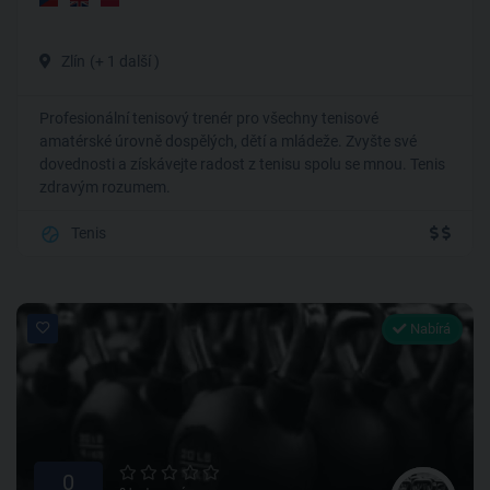
Zlín
(+ 1 další )
Profesionální tenisový trenér pro všechny tenisové
amatérské úrovně dospělých, dětí a mládeže. Zvyšte své
dovednosti a získávejte radost z tenisu spolu se mnou. Tenis
zdravým rozumem.
Tenis
Nabírá
0