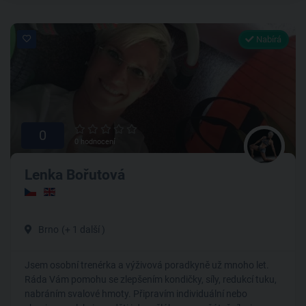
Nabírá
0
0 hodnocení
Lenka Bořutová
Brno
(+ 1 další )
Jsem osobní trenérka a výživová poradkyně už mnoho let.
Ráda Vám pomohu se zlepšením kondičky, síly, redukcí tuku,
nabráním svalové hmoty. Připravím individuální nebo