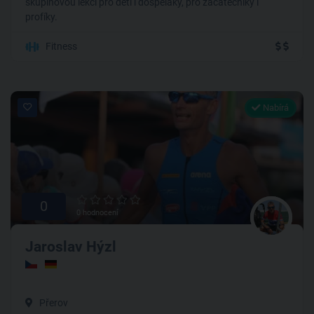
skupinovou lekci pro děti i dospěláky, pro začátečníky i
profíky.
Fitness
Nabírá
0
0 hodnocení
Jaroslav Hýzl
Přerov