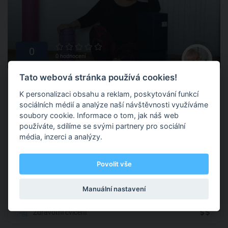
0
0 hodnocení
Tato webová stránka používá cookies!
Dana Saramáková
K personalizaci obsahu a reklam, poskytování funkcí
Trenérka akademie
FitPainFree
sociálních médií a analýze naší návštěvnosti využíváme
soubory cookie. Informace o tom, jak náš web
Zlín
(+ 1 další )
používáte, sdílíme se svými partnery pro sociální
média, inzerci a analýzy.
Cvičení jako lék či prevence? Ano! Není třeba trpět bolestmi
pohybového aparátu. Pomáhám klientům najít cestu k
Povolit vše
bezbolestnému aktivnímu životu nebo ke správné kondici.
Pro každého se najde ten správný cvik – jednoduchý, ale
Manuální nastavení
účinný.
Zdravotní cvičení