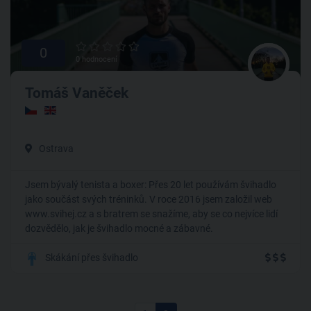
0
0 hodnocení
Tomáš Vaněček
Ostrava
Jsem bývalý tenista a boxer: Přes 20 let používám švihadlo
jako součást svých tréninků. V roce 2016 jsem založil web
www.svihej.cz a s bratrem se snažíme, aby se co nejvíce lidí
dozvědělo, jak je švihadlo mocné a zábavné.
Skákání přes švihadlo