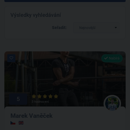
Výsledky vyhledávání
Seřadit:
Nejnovější
Nabírá
5
3 hodnocení
Marek Vaněček