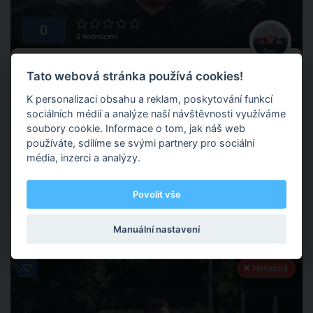
0
0 hodnocení
Lubomír Baum
Tato webová stránka používá cookies!
K personalizaci obsahu a reklam, poskytování funkcí
sociálních médií a analýze naší návštěvnosti využíváme
Frýdek-Místek
soubory cookie. Informace o tom, jak náš web
používáte, sdílíme se svými partnery pro sociální
média, inzerci a analýzy.
Jmenuji se Lubomír Baum, v parkourové komunitě jsem
znám pod přezdívkou „Lubo„, je mi 24 let.
Povolit vše
Parkour
Manuální nastavení
Nenabírá