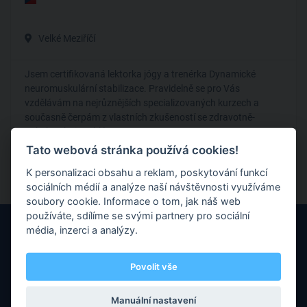
Velké Meziříčí
Jsem certifikovaná lektorka jógy a trenérka Dynamické
neuromuskulární stabilizace. Pravidelně se pro Vás
vzdělávám na nejrůznějších specializovaných kurzech a
současně čerpám z vlastních zkušeností se zdravotně-
pohybovými problémy.
Tato webová stránka používá cookies!
Zdravotní cvičení
K personalizaci obsahu a reklam, poskytování funkcí
sociálních médií a analýze naší návštěvnosti využíváme
soubory cookie. Informace o tom, jak náš web
používáte, sdílíme se svými partnery pro sociální
média, inzerci a analýzy.
Povolit vše
Máte nějaké otázky nebo připomínky? Neváhejte nás kontaktovat
Manuální nastavení
prostřednictvím e-mailu.