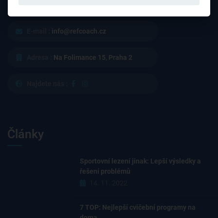
E-mail :
info@refcoach.cz
Adresa :
Na Folimance 15, Praha 2
Najdete nás :
Články
Sportovní lezení jinak: Lepší výsledky a
řešení problémů
14. 11. 2022
7 TOP: Nejlepší cvičební programy na
doma