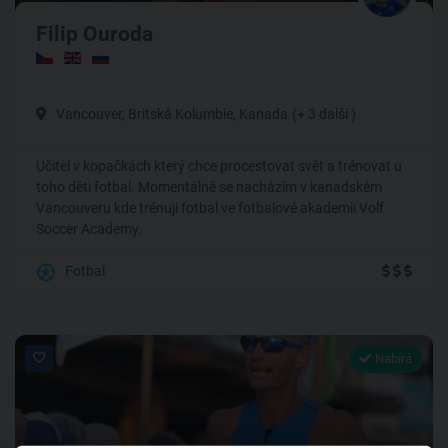
Filip Ouroda
Vancouver, Britská Kolumbie, Kanada
(+ 3 další )
Učitel v kopačkách který chce procestovat svět a trénovat u
toho děti fotbal. Momentálně se nacházím v kanadském
Vancouveru kde trénuji fotbal ve fotbalové akademii Volf
Soccer Academy.
Fotbal
Nabírá