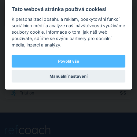
Tato webová stránka používá cookies!
0
0 hodnocení
K personalizaci obsahu a reklam, poskytování funkcí
sociálních médií a analýze naší návštěvnosti využíváme
soubory cookie. Informace o tom, jak náš web
Jaroslav Hýzl
používáte, sdílíme se svými partnery pro sociální
média, inzerci a analýzy.
Přerov
Povolit vše
Kdo nemůže, ten se přemůže. Trénuj hlavou, vyhrávej srdcem
Manuální nastavení
:-)
Triatlon