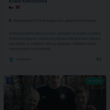
Klára Kohoutová
Martinovská 1679, Brandýs nad Labem-Stará Boleslav
Preferuji tradiční způsob práce. Základem je kvalitní a pečlivá
remontní příprava, všeobecná příprava mladých koní i jezdců
bez ohledu na zvolenou cílovou disciplínu. Základní výcvik
nelze přeskočit ani nahradit.
Jezdectví
Nabírá