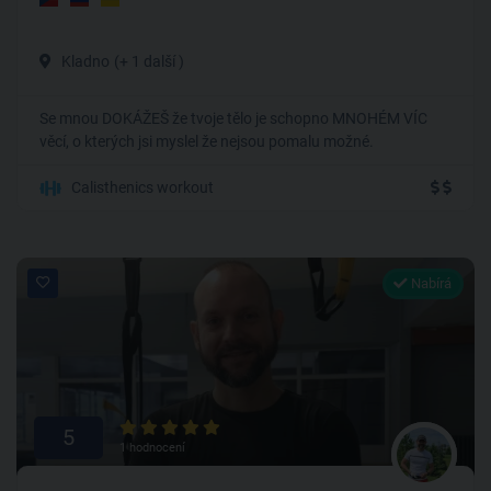
Kladno
(+ 1 další )
Se mnou DOKÁŽEŠ že tvoje tělo je schopno MNOHÉM VÍC
věcí, o kterých jsi myslel že nejsou pomalu možné.
Calisthenics workout
Nabírá
5
1 hodnocení