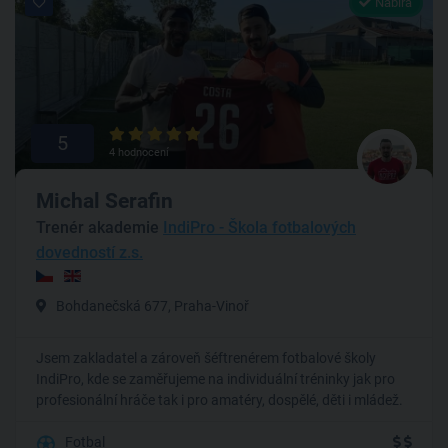
Nabírá
5
4 hodnocení
Michal Serafin
Trenér akademie
IndiPro - Škola fotbalových
dovedností z.s.
Bohdanečská 677, Praha-Vinoř
Jsem zakladatel a zároveň šéftrenérem fotbalové školy
IndiPro, kde se zaměřujeme na individuální tréninky jak pro
profesionální hráče tak i pro amatéry, dospělé, děti i mládež.
Fotbal