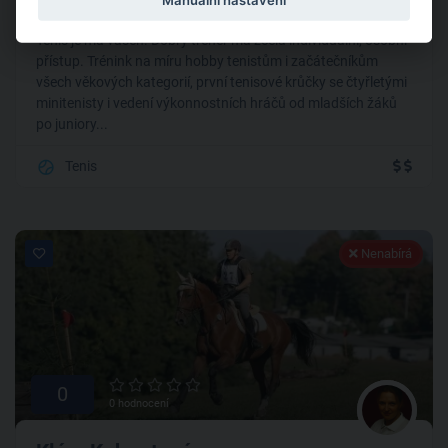
Tenis je má vášeň. Dobrý trenér má zcela individuální, osobní
přístup. Trénink na míru hobby tenistům i začátečníkům
všech věkových kategorií, první tenisové krůčky se čtyřletými
minitenisty i vedení výkonnostních hráčů od mladších žáků
po juniory...
Tenis
Nenabírá
0
0 hodnocení