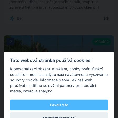
jsem měla udělat jinak. Běh je skvělej parták, terapeut a
zdravější Netflix a já vám pomůžu jeho kouzlo objevit :)!
Běh
Nabírá
Tato webová stránka používá cookies!
K personalizaci obsahu a reklam, poskytování funkcí
sociálních médií a analýze naší návštěvnosti využíváme
5
soubory cookie. Informace o tom, jak náš web
4 hodnocení
používáte, sdílíme se svými partnery pro sociální
média, inzerci a analýzy.
Pavel Čermák
Povolit vše
Tenis Svornost, Větrušická, Praha 8
(+ 4 dalších )
Manuální nastavení