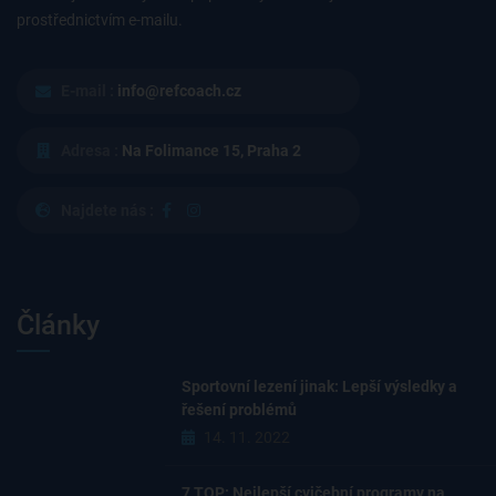
prostřednictvím e-mailu.
E-mail :
info@refcoach.cz
Adresa :
Na Folimance 15, Praha 2
Najdete nás :
Články
Sportovní lezení jinak: Lepší výsledky a
řešení problémů
14. 11. 2022
7 TOP: Nejlepší cvičební programy na