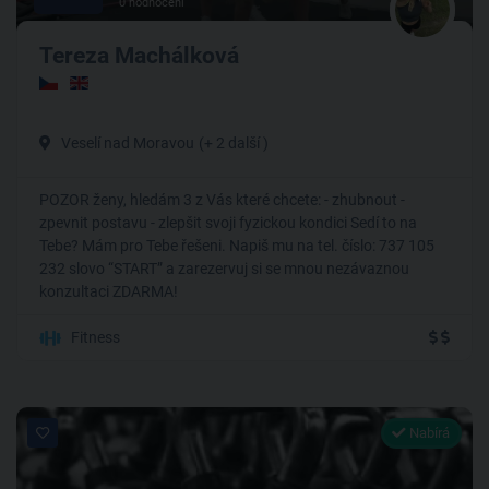
0 hodnocení
Tereza Machálková
Veselí nad Moravou
(+ 2 další )
POZOR ženy, hledám 3 z Vás které chcete: - zhubnout -
zpevnit postavu - zlepšit svoji fyzickou kondici Sedí to na
Tebe? Mám pro Tebe řešeni. Napiš mu na tel. číslo: 737 105
232 slovo “START” a zarezervuj si se mnou nezávaznou
konzultaci ZDARMA!
Fitness
Nabírá