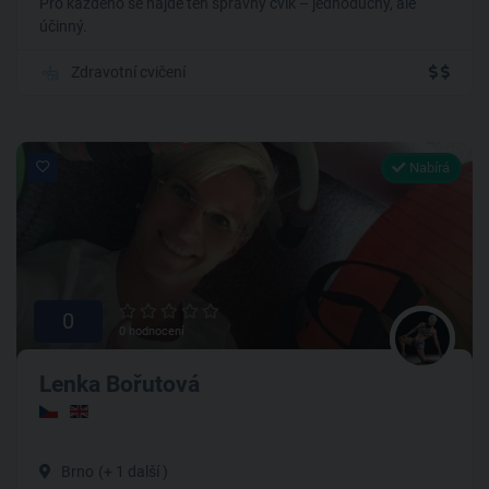
Pro každého se najde ten správný cvik – jednoduchý, ale
účinný.
Zdravotní cvičení
Nabírá
0
0 hodnocení
Lenka Bořutová
Brno
(+ 1 další )