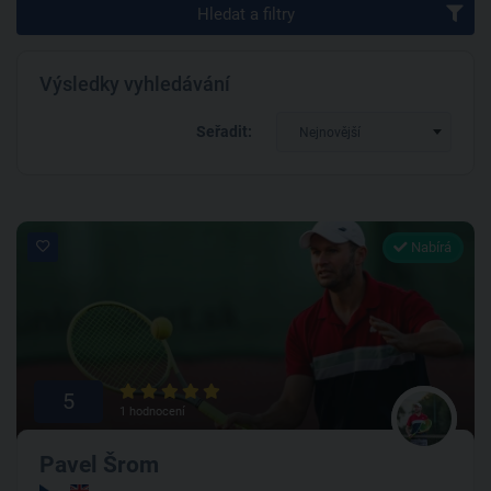
Hledat a filtry
Výsledky vyhledávání
Seřadit:
Nejnovější
Nabírá
5
1 hodnocení
Pavel Šrom