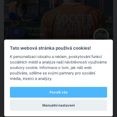
0
0 hodnocení
Filip Ouroda
Tato webová stránka používá cookies!
K personalizaci obsahu a reklam, poskytování funkcí
sociálních médií a analýze naší návštěvnosti využíváme
soubory cookie. Informace o tom, jak náš web
Vancouver, Britská Kolumbie, Kanada
(+ 3 další )
používáte, sdílíme se svými partnery pro sociální
média, inzerci a analýzy.
Učitel v kopačkách který chce procestovat svět a trénovat u
toho děti fotbal. Momentálně se nacházím v kanadském
Povolit vše
Vancouveru kde trénuji fotbal ve fotbalové akademii Volf
Soccer Academy.
Manuální nastavení
Fotbal