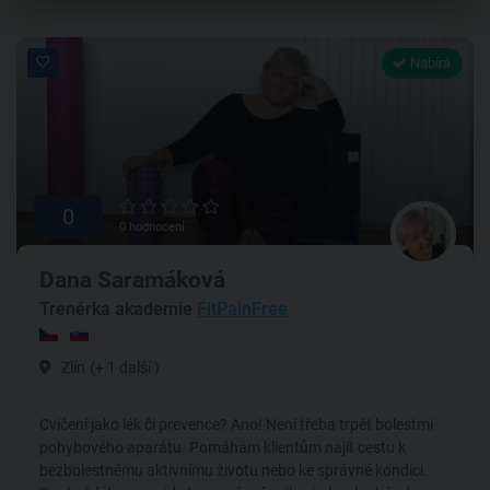
Nabírá
0
0 hodnocení
Dana Saramáková
Trenérka akademie
FitPainFree
Zlín
(+ 1 další )
Cvičení jako lék či prevence? Ano! Není třeba trpět bolestmi
pohybového aparátu. Pomáhám klientům najít cestu k
bezbolestnému aktivnímu životu nebo ke správné kondici.