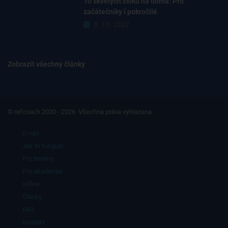
10 skvělých cviků na doma: Pro
začátečníky i pokročilé
8. 10. 2022
Zobrazit všechny články
© refcoach 2020 - 2026. Všechna práva vyhrazena.
O nás
Jak to funguje
Pro trenéry
Pro akademie
refline
Články
FAQ
Kontakt