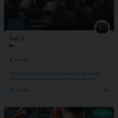
0
0 hodnocení
Petr Z
Kroměříž
PROFESIONÁLNÍ TRENÉR se zaměřením na sílu, kondici,
výbušnost + dynamiku pro začátečníky i profesionály
Fotbal
Nabírá