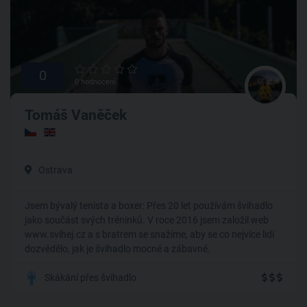
0
0 hodnocení
Tomáš Vaněček
Ostrava
Jsem bývalý tenista a boxer: Přes 20 let používám švihadlo
jako součást svých tréninků. V roce 2016 jsem založil web
www.svihej.cz a s bratrem se snažíme, aby se co nejvíce lidí
dozvědělo, jak je švihadlo mocné a zábavné.
Skákání přes švihadlo