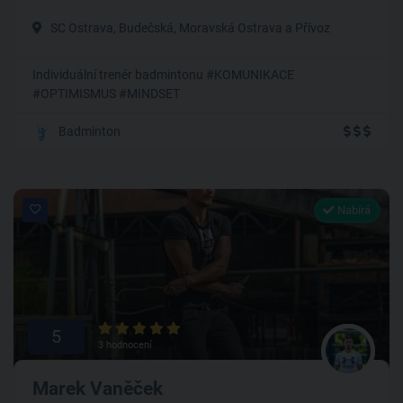
SC Ostrava, Budečská, Moravská Ostrava a Přívoz
Individuální trenér badmintonu #KOMUNIKACE
#OPTIMISMUS #MINDSET
Badminton
Nabírá
5
3 hodnocení
Marek Vaněček