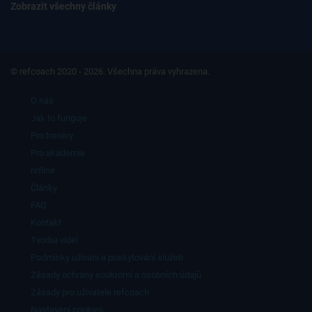
Zobrazit všechny články
© refcoach 2020 - 2026. Všechna práva vyhrazena.
O nás
Jak to funguje
Pro trenéry
Pro akademie
refline
Články
FAQ
Kontakt
Tvorba videí
Podmínky užívání a poskytování služeb
Zásady ochrany soukromí a osobních údajů
Zásady pro uživatele refcoach
Nastavení cookies