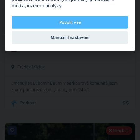
média, inzerci a analýzy.
Povolit vše
0
0 hodnocení
Manuální nastavení
Lubomír Baum
Frýdek-Místek
Jmenuji se Lubomír Baum, v parkourové komunitě jsem
znám pod přezdívkou „Lubo„, je mi 24 let.
Parkour
Nenabírá