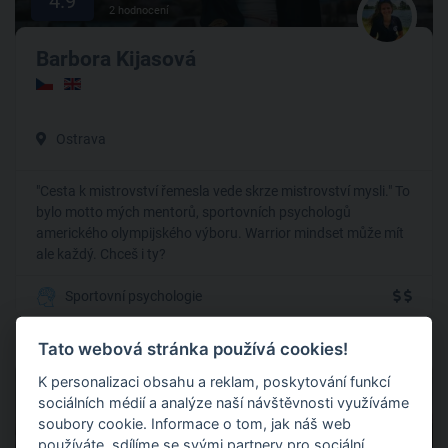
4.9
2 hodnocení
Barbora Kijasová
Ostrava
"Cesta k mistrovství řemesla vede skrze mistrovství mysli." To
bylo motto mých mentorů, sportovních psychologů
amerického olympijského výboru. Warrior mindset může mít
ale každý. Chceš i ty?
Sportovní psychologie
Tato webová stránka používá cookies!
K personalizaci obsahu a reklam, poskytování funkcí
Nabírá
sociálních médií a analýze naší návštěvnosti využíváme
soubory cookie. Informace o tom, jak náš web
používáte, sdílíme se svými partnery pro sociální