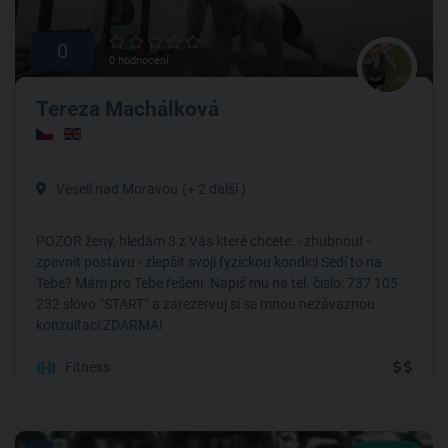
0
0 hodnocení
Tereza Machálková
Veselí nad Moravou
(+ 2 další )
POZOR ženy, hledám 3 z Vás které chcete: - zhubnout -
zpevnit postavu - zlepšit svoji fyzickou kondici Sedí to na
Tebe? Mám pro Tebe řešeni. Napiš mu na tel. číslo: 737 105
232 slovo “START” a zarezervuj si se mnou nezávaznou
konzultaci ZDARMA!
Fitness