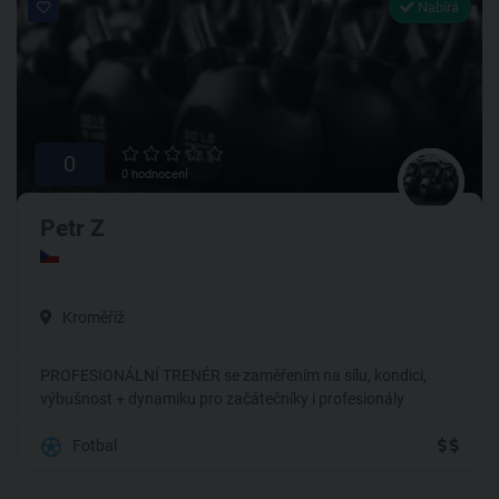
Nabírá
0
0 hodnocení
Petr Z
Kroměříž
PROFESIONÁLNÍ TRENÉR se zaměřením na sílu, kondici,
výbušnost + dynamiku pro začátečníky i profesionály
Fotbal