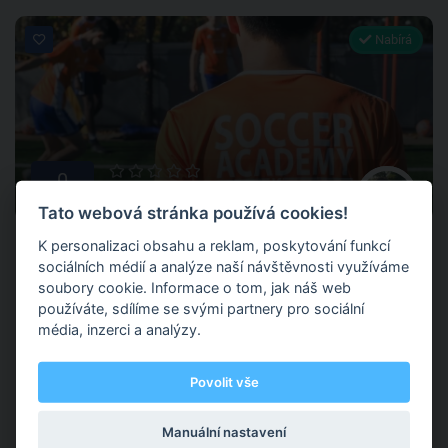
Nabírá
0
0 hodnocení
Tato webová stránka používá cookies!
Filip Ouroda
K personalizaci obsahu a reklam, poskytování funkcí
sociálních médií a analýze naší návštěvnosti využíváme
soubory cookie. Informace o tom, jak náš web
používáte, sdílíme se svými partnery pro sociální
Vancouver, Britská Kolumbie, Kanada
(+ 3 další )
média, inzerci a analýzy.
Učitel v kopačkách který chce procestovat svět a trénovat u
Povolit vše
toho děti fotbal. Momentálně se nacházím v kanadském
Vancouveru kde trénuji fotbal ve fotbalové akademii Volf
Manuální nastavení
Soccer Academy.