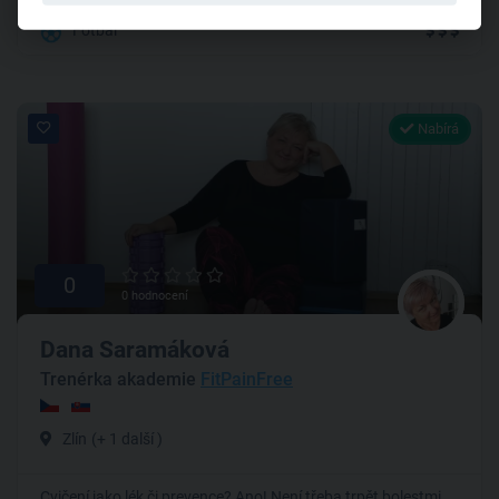
Fotbal
Nabírá
0
0 hodnocení
Dana Saramáková
Trenérka akademie
FitPainFree
Zlín
(+ 1 další )
Cvičení jako lék či prevence? Ano! Není třeba trpět bolestmi