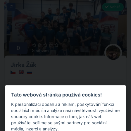
Nabírá
0
0 hodnocení
Jirka Žák
Za Císařským mlýnem, Praha 7
(+ 1 další )
Tato webová stránka používá cookies!
Trénujeme od nejmenších dětí 5ti let až po dospělé a
K personalizaci obsahu a reklam, poskytování funkcí
reprezentanty ČR v našem klubu OLYMP Praha. Každý si u
sociálních médií a analýze naší návštěvnosti využíváme
nás najde své místo, jak v kolektivním tréninku tak v
soubory cookie. Informace o tom, jak náš web
individuální přípravě 🤼🤼🤼
používáte, sdílíme se svými partnery pro sociální
média, inzerci a analýzy.