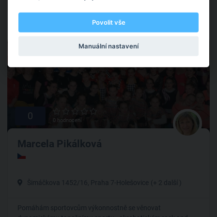
Wrestling
Povolit vše
Manuální nastavení
Nabírá
0
0 hodnocení
Marcela Pikálková
Šimáčkova 1452/16, Praha 7-Holešovice
(+ 2 další )
Pomáhám sportovcům výkonnostně se věnovat