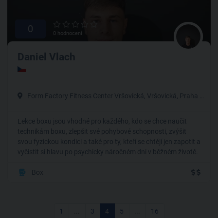
0
0 hodnocení
Daniel Vlach
Form Factory Fitness Center Vršovická, Vršovická, Praha 10-Vršovice
Lekce boxu jsou vhodné pro každého, kdo se chce naučit
technikám boxu, zlepšit své pohybové schopnosti, zvýšit
svou fyzickou kondici a také pro ty, kteří se chtějí jen zapotit a
vyčistit si hlavu po psychicky náročném dni v běžném životě.
Box
1
...
3
4
5
...
16