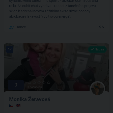
dynamickému tanečnímu sportu - akrobatickém rock and
rollu. Skloubit chuť vyhrávat, radost z tanečního projevu,
sklon k adrenalinovým zážitkům skrze různé podoby
akrobacie i lákavost "vybít svou energii".
Tanec
Nabírá
0
0 hodnocení
Monika Žeravová