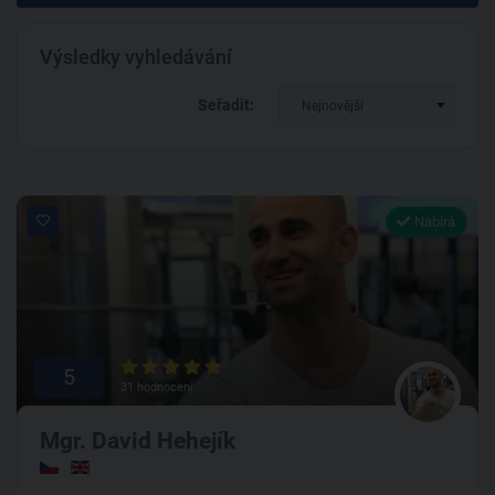
Výsledky vyhledávání
Seřadit:
Nejnovější
Nabírá
5
31 hodnocení
Mgr. David Hehejík