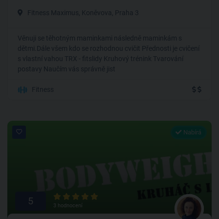
Fitness Maximus, Koněvova, Praha 3
Věnuji se těhotným maminkami následně maminkám s
dětmi.Dále všem kdo se rozhodnou cvičit Přednosti je cvičení
s vlastní vahou TRX - fitslidy Kruhový trénink Tvarování
postavy Naučím vás správně jist
Fitness
Nabírá
5
3 hodnocení