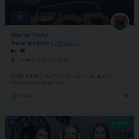
0
0 hodnocení
Martin Tichý
Trenér akademie
FC Praha, z.s.
Lovosická 559/32, Letňany
ženský fotbalový klub FC Praha, z.s. , ve spolupráci s
Fotbalovou Akademií Praha
Fotbal
Nabírá