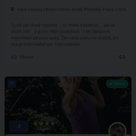
Form Factory Fitness Center Anděl, Plzeňská, Praha 5-Smíchov
Ty víš, jak chceš vypadat..., co chceš zvládnout..., jak se
chceš cítit... A já pro Tebe posledních 15 let hledám tu
nejrychlejší zdravou cestu. Čím větší snahu mi ukážeš, tím
více já budu makat pro Tvůj výsledek!
Fitness
Nabírá
4
1 hodnocení