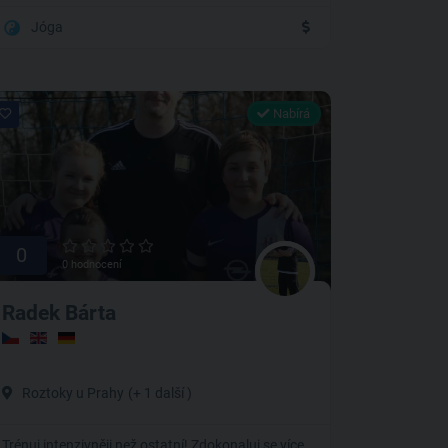
Jóga
Nabírá
0
0 hodnocení
Radek Bárta
Roztoky u Prahy
(+ 1 další )
Trénuj intenzivněji než ostatní! Zdokonaluj se více