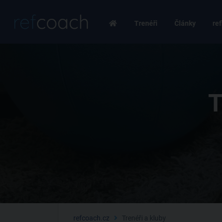
Trenéři
Články
ref
T
refcoach.cz
Trenéři a kluby