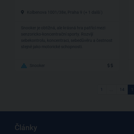
Kolbenova 1001/38e, Praha 9
(+ 1 další )
Snooker je obtížná, ale krásná hra patřící mezi
senzoricko-koncentrační sporty. Rozvíjí
sebekontrolu, koncentraci, sebedůvěru a čestnost
stejně jako motorické schopnosti.
Snooker
1
...
14
1
Články