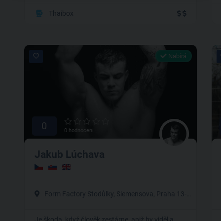
Thaibox
Nabírá
0
0 hodnocení
Jakub Lúchava
Form Factory Stodůlky, Siemensova, Praha 13-Stodůlky
Je škoda, když člověk zestárne, aniž by viděl a