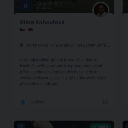
0
0 hodnocení
Klára Kohoutová
Martinovská 1679, Brandýs nad Labem-Stará Boleslav
Preferuji tradiční způsob práce. Základem je
kvalitní a pečlivá remontní příprava, všeobecná
příprava mladých koní i jezdců bez ohledu na
zvolenou cílovou disciplínu. Základní výcvik nelze
přeskočit ani nahradit.
Jezdectví
Nabírá