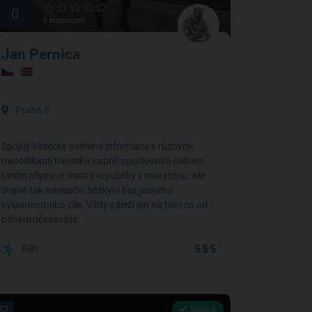
0
0 hodnocení
Jan Pernica
Praha 6
Spojuji vědecky ověřené informace s různými
metodikami tréninku napříč sportovním světem.
Umím připravit mistra republiky v maratónu, ale
stejně tak rekreační běžkyni bez jasného
výkonnostního cíle. Vždy záleží jen na tom co od
běhání očekáváte.
Běh
Nabírá