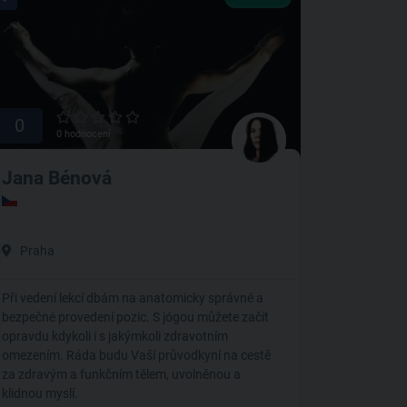
0
0 hodnocení
Jana Bénová
Praha
Při vedení lekcí dbám na anatomicky správné a
bezpečné provedení pozic. S jógou můžete začít
opravdu kdykoli i s jakýmkoli zdravotním
omezením. Ráda budu Vaší průvodkyní na cestě
za zdravým a funkčním tělem, uvolněnou a
klidnou myslí.