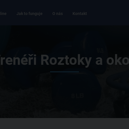
line
Jak to funguje
O nás
Kontakt
renéři Roztoky a oko