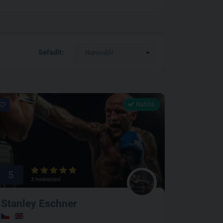
Seřadit:
Nejnovější
Nabírá
5
3 hodnocení
Stanley Eschner