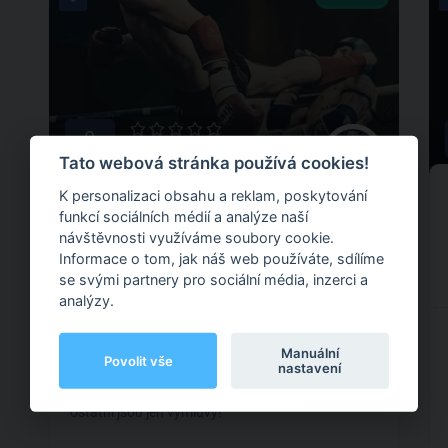
0
0 hodnocení
Tato webová stránka používá cookies!
Adam Špulák
K personalizaci obsahu a reklam, poskytování
funkcí sociálních médií a analýze naší
návštěvnosti využíváme soubory cookie.
Informace o tom, jak náš web používáte, sdílíme
FITPARK U SPLAVU, U Nadýmače, Praha 22
se svými partnery pro sociální média, inzerci a
analýzy.
Chceš se naučit základy boxu, thaiboxu, nabrat
svalovou hmotu, zlepšit si kondici anebo už
Manuální
Povolit vše
nastavení
prostě jenom nechceš ležet doma? Neváhej a
kontaktuj mě! Buď chceš, nebo nechceš, vše
ostatní jsou jen výmluvy!