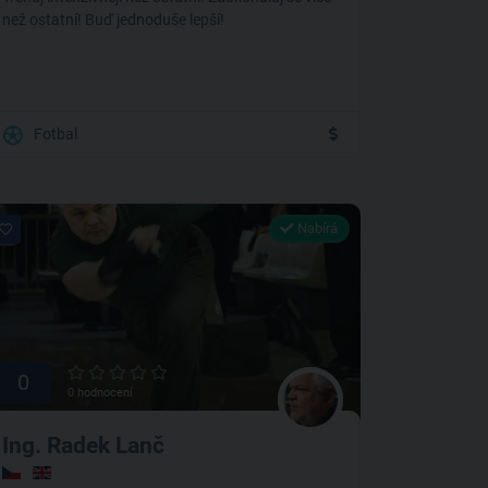
než ostatní! Buď jednoduše lepší!
Fotbal
Nabírá
0
0 hodnocení
Ing. Radek Lanč