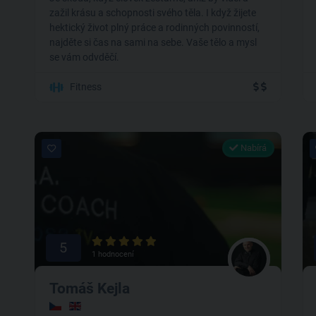
zažil krásu a schopnosti svého těla. I když žijete
hektický život plný práce a rodinných povinností,
najděte si čas na sami na sebe. Vaše tělo a mysl
se vám odvděčí.
Fitness
Nabírá
5
1 hodnocení
Tomáš Kejla