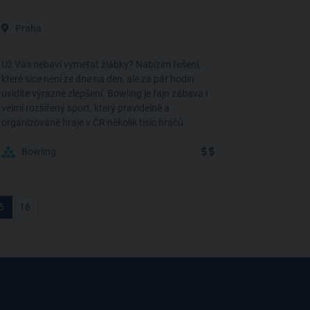
Praha
Už Vás nebaví vymetat žlábky? Nabízím řešení,
které sice není ze dne na den, ale za pár hodin
uvidíte výrazné zlepšení. Bowling je fajn zábava i
velmi rozšířený sport, který pravidelně a
organizovaně hraje v ČR několik tisíc hráčů.
Bowling
5
16