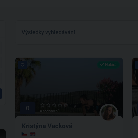
Výsledky vyhledávání
Nabírá
0
0 hodnocení
Kristýna Vacková