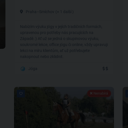
Praha–Smíchov
(+ 1 další )
Nabízím výuku jógy v jejích tradičních formách,
upravenou pro potřeby nás pracujících na
Západě.:) Ať už se jedná o skupinovou výuku,
soukromé lekce, office jógu či online, vždy upravuji
lekci na míru klientům, ať už potřebujete
nakopnout nebo zklidnit.
Jóga
Nenabírá