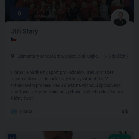
0
0 hodnocení
Jiří Starý
Elementary school Brno, Čejkovická, Čejkovická, Brno-Vinohrady
(+ 5 dalších )
Florbal je nádherný sport pro každého. Trénuji mládež,
začátečníky ale i dospělé hrající nejvyšší soutěže. V
tréninkovém procesu kladu důraz na výchovu špičkového
sportovce, ale především na výchovu slušného člověka pro
běžný život.
Florbal
Nabírá