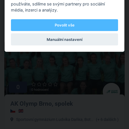
používáte, sdílíme se svými partnery pro sociální
média, inzerci a analýzy.
Akademie
Povolit vše
Manuální nastavení
Nabírá
0
0 hodnocení
AK Olymp Brno, spolek
Sportovní gymnázium Ludvíka Daňka, Botanická, Brno-Královo Pole
(+ 6 dalších )