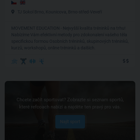
TJ Sokol Brno, Kounicova, Brno-střed-Veveří
MOVEMENT EDUCATION - Nejvyšší kvalita tréninků na trhu!
Nabízíme Vám efektivní metody pro zdokonalení vašeho těla
specifickou formou Osobních tréninků, skupinových tréninků,
kurzů, workshopů, online tréninků a dalších.
Chcete začít sportovat? Zobrazte si seznam sportů,
které refcoach nabízí a najděte ten pravý pro vás.
Najít sport