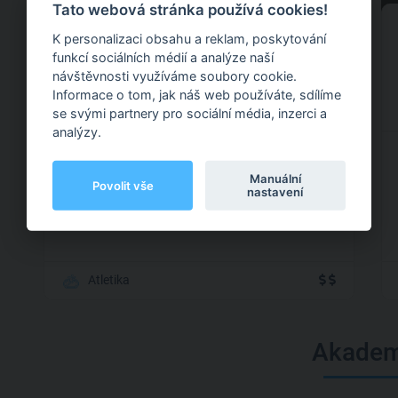
Tato webová stránka používá cookies!
Kateřina Mandíková
K personalizaci obsahu a reklam, poskytování
funkcí sociálních médií a analýze naší
návštěvnosti využíváme soubory cookie.
Informace o tom, jak náš web používáte, sdílíme
Tábor
(+ 5 dalších )
se svými partnery pro sociální média, inzerci a
analýzy.
Sport není pouze o výkonech, je důležité, abyste
se pohybem bavili a cítili se lépe. Chceš začít, ale
Manuální
Povolit vše
nevíš jak? Neboj se ozvat, ráda ti pomohu. :)
nastavení
Atletika
Akadem