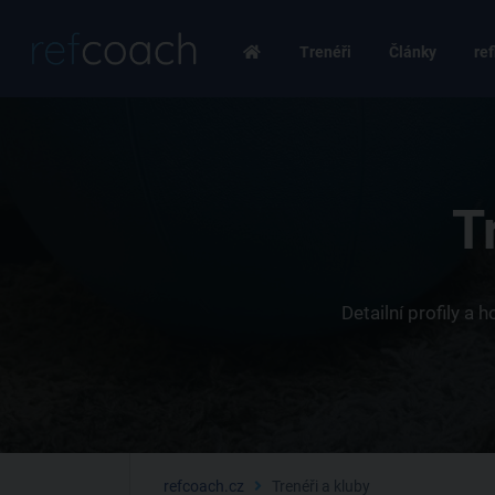
Trenéři
Články
ref
T
Detailní profily a
refcoach.cz
Trenéři a kluby