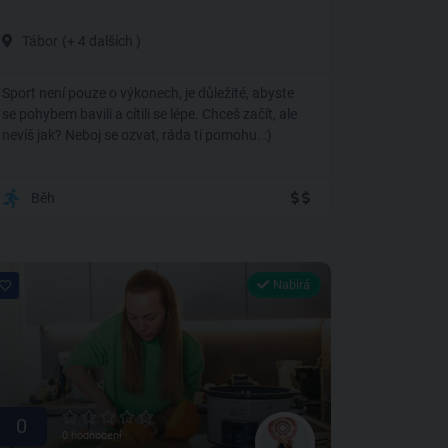
Tábor
(+ 4 dalších )
Sport není pouze o výkonech, je důležité, abyste
se pohybem bavili a cítili se lépe. Chceš začít, ale
nevíš jak? Neboj se ozvat, ráda ti pomohu. :)
Běh
Nabírá
0
0 hodnocení