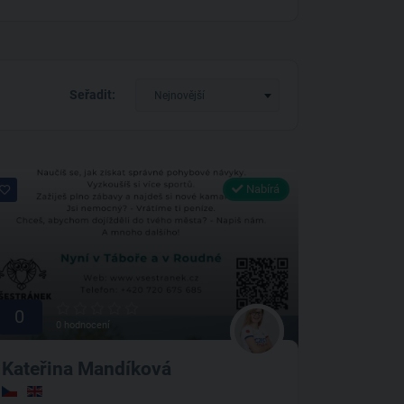
Seřadit:
Nejnovější
Nabírá
0
0 hodnocení
Kateřina Mandíková