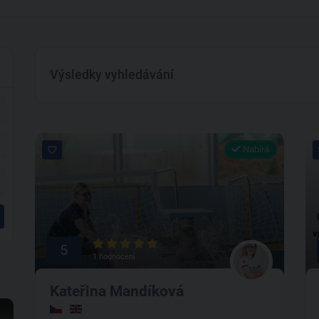
Výsledky vyhledávání
Nabírá
5
1 hodnocení
Kateřina Mandíková