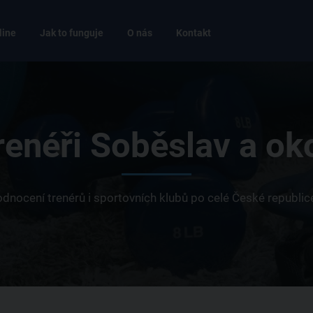
line
Jak to funguje
O nás
Kontakt
renéři Soběslav a oko
 hodnocení trenérů i sportovních klubů po celé České republi