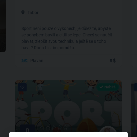
Tábor
Sport není pouze o výkonech, je důležité, abyste
se pohybem bavili a cítili se lépe. Chceš se naučit
plavat, zlepšit svou techniku a ještě se u toho
bavit? Ráda ti s tím pomůžu.
Plavání
Nabírá
0
0 hodnocení