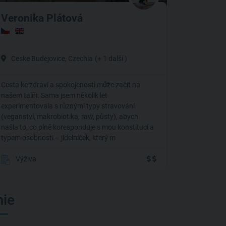
Veronika Plátová
Ceske Budejovice, Czechia
(+ 1 další )
Cesta ke zdraví a spokojenosti může začít na
našem talíři. Sama jsem několik let
experimentovala s různými typy stravování
(veganství, makrobiotika, raw, půsty), abych
našla to, co plně koresponduje s mou konstitucí a
typem osobnosti – jídelníček, který m
Výživa
ie