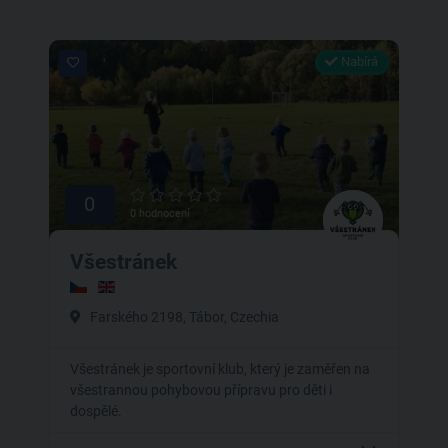
Nabírá
0
0 hodnocení
Všestránek
Farského 2198, Tábor, Czechia
Všestránek je sportovní klub, který je zaměřen na
všestrannou pohybovou přípravu pro děti i
dospělé.