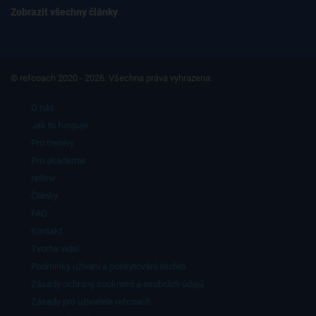
Zobrazit všechny články
© refcoach 2020 - 2026. Všechna práva vyhrazena.
O nás
Jak to funguje
Pro trenéry
Pro akademie
refline
Články
FAQ
Kontakt
Tvorba videí
Podmínky užívání a poskytování služeb
Zásady ochrany soukromí a osobních údajů
Zásady pro uživatele refcoach