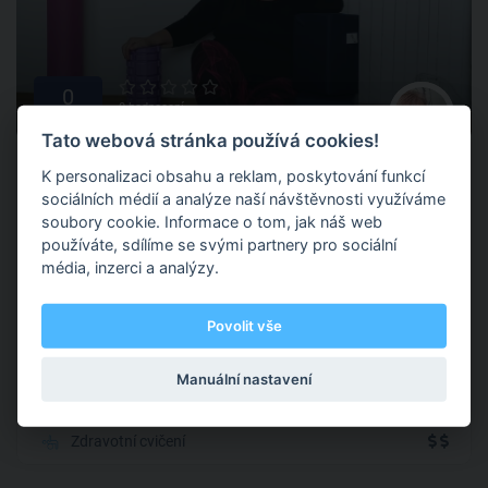
0
0 hodnocení
Tato webová stránka používá cookies!
Dana Saramáková
K personalizaci obsahu a reklam, poskytování funkcí
Trenérka akademie
FitPainFree
sociálních médií a analýze naší návštěvnosti využíváme
soubory cookie. Informace o tom, jak náš web
používáte, sdílíme se svými partnery pro sociální
Zlín
(+ 1 další )
média, inzerci a analýzy.
Cvičení jako lék či prevence? Ano! Není třeba trpět bolestmi
Povolit vše
pohybového aparátu. Pomáhám klientům najít cestu k
bezbolestnému aktivnímu životu nebo ke správné kondici.
Pro každého se najde ten správný cvik – jednoduchý, ale
Manuální nastavení
účinný.
Zdravotní cvičení