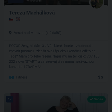
0 hodnocení
Tereza Machálková
Veselí nad Moravou
(+ 2 další )
POZOR ženy, hledám 3 z Vás které chcete: - zhubnout -
zpevnit postavu - zlepšit svoji fyzickou kondici Sedí to na
Tebe? Mám pro Tebe řešeni. Napiš mu na tel. číslo: 737 105
232 slovo “START” a zarezervuj si se mnou nezávaznou
konzultaci ZDARMA!
Fitness
Nabírá