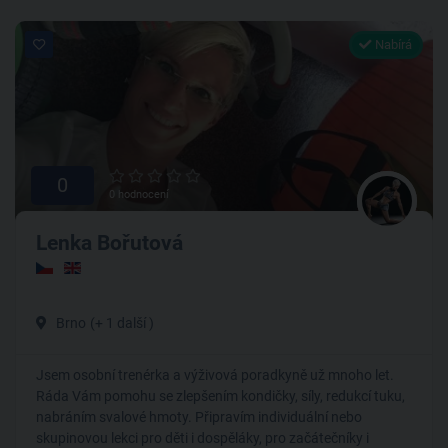
Nabírá
0
0 hodnocení
Lenka Bořutová
Brno
(+ 1 další )
Jsem osobní trenérka a výživová poradkyně už mnoho let.
Ráda Vám pomohu se zlepšením kondičky, síly, redukcí tuku,
nabráním svalové hmoty. Připravím individuální nebo
skupinovou lekci pro děti i dospěláky, pro začátečníky i