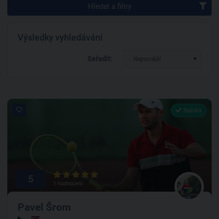
Hledat a filtry
Výsledky vyhledávání
Seřadit:
Nejnovější
Nabírá
5
1 hodnocení
Pavel Šrom