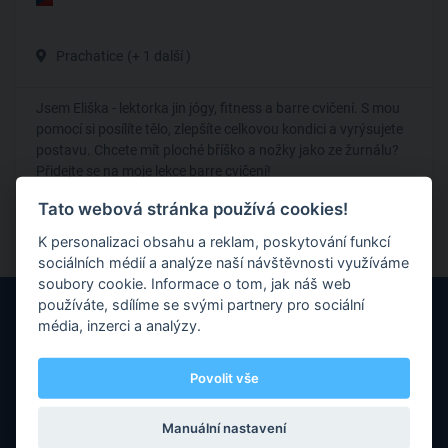
Prachatice
(+ 1 další )
Jsem Eliška - lektorka jin jógy, fitness a barre cvičení. S mou
pomocí si posílíte tělo, zlepšíte celkovou kondici a vyrýsujete
postavu. Chcete mít ploché bříško a nožky jako ze žurnálu?
Přidejte se na moje lekce barre cvičení!
Tato webová stránka používá cookies!
Barre
K personalizaci obsahu a reklam, poskytování funkcí
sociálních médií a analýze naší návštěvnosti využíváme
soubory cookie. Informace o tom, jak náš web
používáte, sdílíme se svými partnery pro sociální
média, inzerci a analýzy.
Povolit vše
Máte nějaké otázky nebo připomínky? Neváhejte nás kontaktovat
prostřednictvím e-mailu.
Manuální nastavení