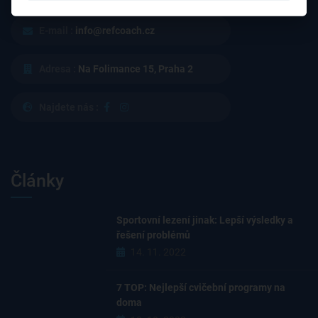
E-mail :
info@refcoach.cz
Adresa :
Na Folimance 15, Praha 2
Najdete nás :
Články
Sportovní lezení jinak: Lepší výsledky a
řešení problémů
14. 11. 2022
7 TOP: Nejlepší cvičební programy na
doma