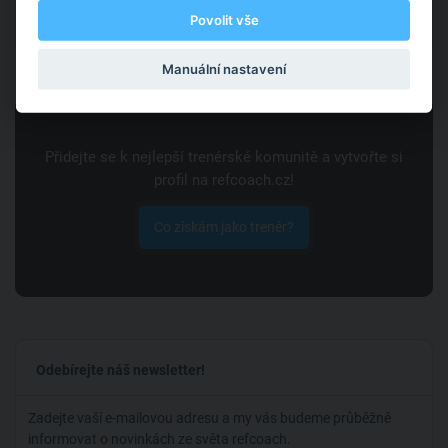
Zobrazit
Rozhovory
,
Tipy pro trenéry
,
Tipy na
Povolit vše
sportování
Manuální nastavení
Přidejte se k nejlepší trenérské komunitě a vytvořte si
profil na refcoach.cz!
Co získám jako trenér?
Odebírejte náš newsletter!
Zadejte vaší e-mailovou adresu a my vás budeme průběžně
informovat o novinkách ze světa refcoach.