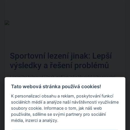
Sportovní lezení jinak: Lepší
výsledky a řešení problémů
Lezení lze trénovat i jinak, než jen jako klasický výkonnostní
sport. S komplexním přístupem lze nejen posilovat a zvyšovat
Tato webová stránka používá cookies!
výdrž, ale zejména odbourávat pohybové vady a další
zdravotní problémy. V čem je trénink jiný, pro koho je vhodný a
K personalizaci obsahu a reklam, poskytování funkcí
jak se k němu trenér Filip Karban dostal? Nejen to se dočtete
sociálních médií a analýze naší návštěvnosti využíváme
v rozhovoru. Kdo je Filip Karban? Filip Karban
[…]
soubory cookie. Informace o tom, jak náš web
používáte, sdílíme se svými partnery pro sociální
média, inzerci a analýzy.
14. 11. 2022