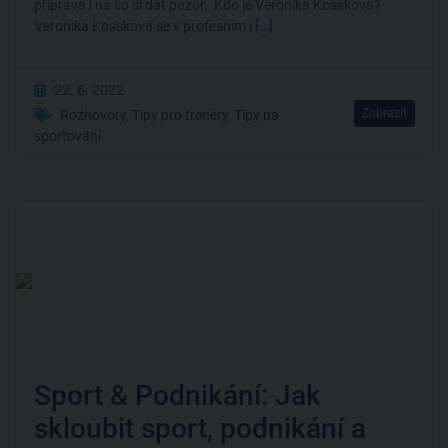
příprava i na co si dát pozor. Kdo je Veronika Kossková?
Veronika Kossková se v profesním i
[…]
22. 6. 2022
Zobrazit
Rozhovory
,
Tipy pro trenéry
,
Tipy na
sportování
Sport & Podnikání: Jak
skloubit sport, podnikání a