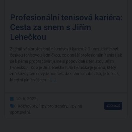
Profesionální tenisová kariéra:
Cesta za snem s Jiřím
Lehečkou
Zajímá vás profesionální tenisová kariéra? O tom, jaké je být
českou tenisovou jedničkou, co obnáší profesionální tenis i jak
se k němu propracovat jsme si popovídali s tenistou Jiřím
Lehečkou. Kdo je Jiří Lehečka? Jiří Lehečka je jméno, který
zná každý tenisový fanoušek. Jak sám o sobě říká, je to kluk,
který si plní svůj sen –
[…]
10. 6. 2022
Zobrazit
Rozhovory
,
Tipy pro trenéry
,
Tipy na
sportování