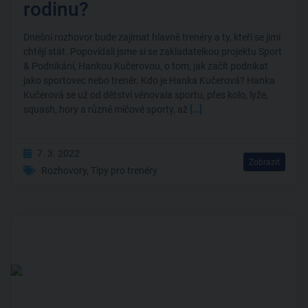
rodinu?
Dnešní rozhovor bude zajímat hlavně trenéry a ty, kteří se jimi
chtějí stát. Popovídali jsme si se zakladatelkou projektu Sport
& Podnikání, Hankou Kučerovou, o tom, jak začít podnikat
jako sportovec nebo trenér. Kdo je Hanka Kučerová? Hanka
Kučerová se už od dětství věnovala sportu, přes kolo, lyže,
squash, hory a různé míčové sporty, až
[…]
7. 3. 2022
Zobrazit
Rozhovory
,
Tipy pro trenéry