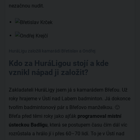
nezačnou nudit.
HuráLigu založili kamarádi Břetislav a Ondřej
Kdo za HuráLigou stojí a kde
vznikl nápad ji založit?
Zakladateli HuráLigy jsem já s kamarádem Břeťou. Už
roky hrajeme v Ústí nad Labem badminton. Já dokonce
tvořím badmintonový pár s Břeťovo manželkou. 🙂
Břeťa před těmi roky jako ajťák
programoval místní
ústeckou Badligu
, která se postupem času čím dál víc
rozrůstala a hrálo jí i přes 60–70 lidí. To je v Ústí nad