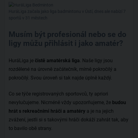
HuráLiga začala jako liga badmintonu v Ústí, dnes ale nabízí 7
sportů v 31 městech
Musím být profesionál nebo se do
ligy můžu přihlásit i jako amatér?
HuráLiga je
čistě amatérská liga
. Naše ligy jsou
rozdělené na úrovně začátečník, mírně pokročilý a
pokročilý. Svou úroveň si tak najde úplně každý.
Co se týče registrovaných sportovců, ty apriori
nevylučujeme. Nicméně vždy upozorňujeme, že
budou
hrát s rekreačními hráči a amatéry
a je na jejich
zvážení, jestli si s takovými hráči dokáží zahrát tak, aby
to bavilo obě strany.