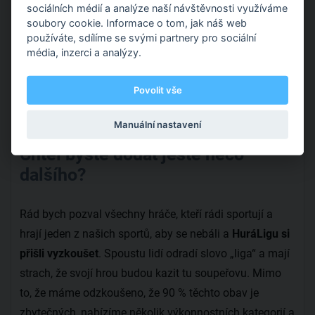
sociálních médií a analýze naší návštěvnosti využíváme
soubory cookie. Informace o tom, jak náš web
používáte, sdílíme se svými partnery pro sociální
média, inzerci a analýzy.
Povolit vše
Manuální nastavení
Chtěl byste dodat ještě něco
dalšího?
Rád bych pozval všechny hráče, kteří rádi sportují a
hrají jeden z našich sportů, aby se nebáli a
HuráLigu si
přišli vyzkoušet
. Spoustu lidí odradí slovo „liga“ a mají
strach, že svojí hrou budou kazit tu soupeřovu. Mimo
to, že máme odzkoušeno, že 90 % těchto obav je
zbytečných, nabízíme několik výkonnostních kategorií a