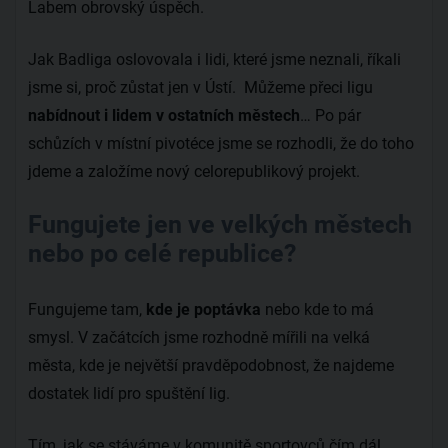
Labem obrovský úspěch.
Jak Badliga oslovovala i lidi, které jsme neznali, říkali
jsme si, proč zůstat jen v Ústí. Můžeme přeci ligu
nabídnout i lidem v ostatních městech
… Po pár
schůzích v místní pivotéce jsme se rozhodli, že do toho
jdeme a založíme nový celorepublikový projekt.
Fungujete jen ve velkých městech
nebo po celé republice?
Fungujeme tam,
kde je poptávka
nebo kde to má
smysl. V začátcích jsme rozhodně mířili na velká
města, kde je největší pravděpodobnost, že najdeme
dostatek lidí pro spuštění lig.
Tím, jak se stáváme v komunitě sportovců čím dál