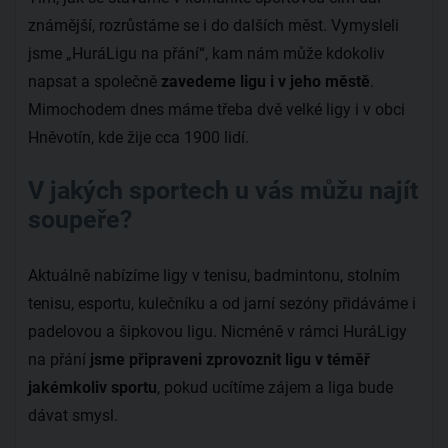
známější, rozrůstáme se i do dalších měst. Vymysleli
jsme „HuráLigu na přání“, kam nám může kdokoliv
napsat a společně
zavedeme ligu i v jeho městě
.
Mimochodem dnes máme třeba dvě velké ligy i v obci
Hněvotín, kde žije cca 1900 lidí.
V jakých sportech u vás můžu najít
soupeře?
Aktuálně nabízíme ligy v tenisu, badmintonu, stolním
tenisu, esportu, kulečníku a od jarní sezóny přidáváme i
padelovou a šipkovou ligu. Nicméně v rámci HuráLigy
na přání
jsme připraveni zprovoznit ligu v téměř
jakémkoliv sportu
, pokud ucítíme zájem a liga bude
dávat smysl.