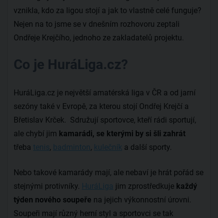
vznikla, kdo za ligou stojí a jak to vlastně celé funguje?
Nejen na to jsme se v dnešním rozhovoru zeptali
Ondřeje Krejčího, jednoho ze zakladatelů projektu.
Co je HuráLiga.cz?
HuráLiga.cz je největší amatérská liga v ČR a od jarní
sezóny také v Evropě, za kterou stojí Ondřej Krejčí a
Břetislav Krček. Sdružují sportovce, kteří rádi sportují,
ale chybí jim
kamarádi, se kterými by si šli zahrát
třeba
tenis
,
badminton
,
kulečník
a další sporty.
Nebo takové kamarády mají, ale nebaví je hrát pořád se
stejnými protivníky.
HuráLiga
jim zprostředkuje
každý
týden nového soupeře
na jejich výkonnostní úrovni.
Soupeři mají různý herní styl a sportovci se tak