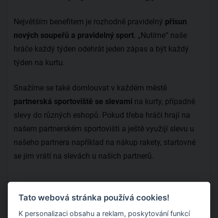
Největším benefitem je rozhodně pravidelný
přísun
nových soupeřů a pravidelný sport
. „Nutíme“ naše
hráče každý týden odehrát jeden zápas a být každý
týden na kurtu.
Snažíme se také domlouvat v každém městě
partnerská sportoviště se slevami
na kurty, případně
slevy do různých eshopů. Pokud třeba hráči hrají na
našem partnerském sportovišti a ještě využijí slevu u
našeho partnera například na nákup rakety, startovné
se jim vrátí na slevách u našich partnerů.
Tato webová stránka používá cookies!
K personalizaci obsahu a reklam, poskytování funkcí