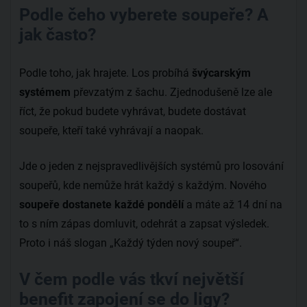
Podle čeho vyberete soupeře? A
jak často?
Podle toho, jak hrajete. Los probíhá
švýcarským
systémem
převzatým z šachu. Zjednodušeně lze ale
říct, že pokud budete vyhrávat, budete dostávat
soupeře, kteří také vyhrávají a naopak.
Jde o jeden z nejspravedlivějších systémů pro losování
soupeřů, kde nemůže hrát každý s každým. Nového
soupeře dostanete každé pondělí
a máte až 14 dní na
to s ním zápas domluvit, odehrát a zapsat výsledek.
Proto i náš slogan „Každý týden nový soupeř“.
V čem podle vás tkví největší
benefit zapojení se do ligy?