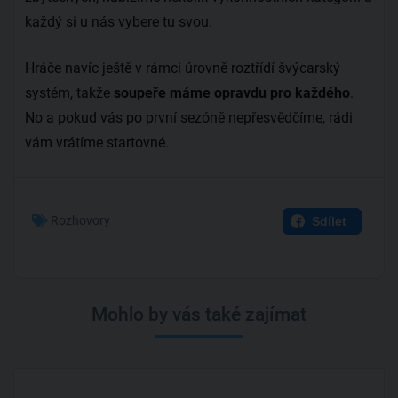
každý si u nás vybere tu svou.
Hráče navíc ještě v rámci úrovně roztřídí švýcarský
systém, takže
soupeře máme opravdu pro každého
.
No a pokud vás po první sezóně nepřesvědčíme, rádi
vám vrátíme startovné.
Rozhovory
Sdílet
Mohlo by vás také zajímat