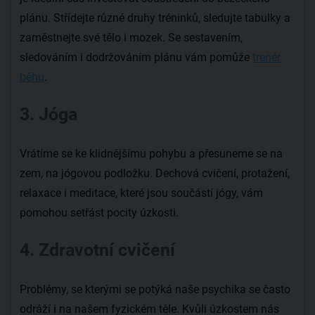
plánu. Střídejte různé druhy tréninků, sledujte tabulky a
zaměstnejte své tělo i mozek. Se sestavením,
sledováním i dodržováním plánu vám pomůže
trenér
běhu
.
3. Jóga
Vrátíme se ke klidnějšímu pohybu a přesuneme se na
zem, na jógovou podložku. Dechová cvičení, protažení,
relaxace i meditace, které jsou součástí jógy, vám
pomohou setřást pocity úzkosti.
4. Zdravotní cvičení
Problémy, se kterými se potýká naše psychika se často
odráží i na našem fyzickém těle. Kvůli úzkostem nás