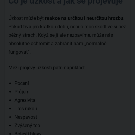
Co je úzkost a jak se projevuje
Úzkost může být
reakce na určitou i neurčitou hrozbu
.
Pokud trvá jen krátkou dobu, není o moc škodlivější než
běžný strach. Když se jí ale nezbavíme, může nás
absolutně ochromit a zabránit nám „normálně
fungovat“.
Mezi projevy úzkosti patří například:
Pocení
Průjem
Agresivita
Třes rukou
Nespavost
Zvýšený tep
Bolesti hlavy