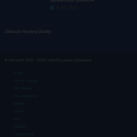
začátečníky i pokročilé
8. 10. 2022
Zobrazit všechny články
© refcoach 2020 - 2026. Všechna práva vyhrazena.
O nás
Jak to funguje
Pro trenéry
Pro akademie
refline
Články
FAQ
Kontakt
Tvorba videí