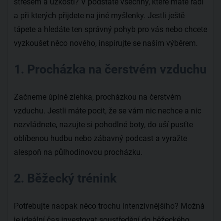
stresem a úzkostí? V podstatě všechny, které máte rádi
a při kterých přijdete na jiné myšlenky. Jestli ještě
tápete a hledáte ten správný pohyb pro vás nebo chcete
vyzkoušet něco nového, inspirujte se naším výběrem.
1. Procházka na čerstvém vzduchu
Začneme úplně zlehka, procházkou na čerstvém
vzduchu. Jestli máte pocit, že se vám nic nechce a nic
nezvládnete, nazujte si pohodlné boty, do uší pusťte
oblíbenou hudbu nebo zábavný podcast a vyražte
alespoň na půlhodinovou procházku.
2. Běžecký trénink
Potřebujte naopak něco trochu intenzivnějšího? Možná
je ideální čas investovat soustředění do běžeckého