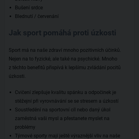
Bušení srdce
Blednutí / červenání
Jak sport pomáhá proti úzkosti
Sport má na naše zdraví mnoho pozitivních účinků.
Nejen na to fyzické, ale také na psychické. Mnoho
z těchto benefitů přispívá k lepšímu zvládání pocitů
úzkosti.
Cvičení zlepšuje kvalitu spánku a odpočinek je
stěžejní při vyrovnávání se se stresem a úzkostí
Soustředění na sportovní cíl nebo daný úkol
zaměstná vaši mysl a přestanete myslet na
problémy
Týmové sporty mají ještě výraznější vliv na naše