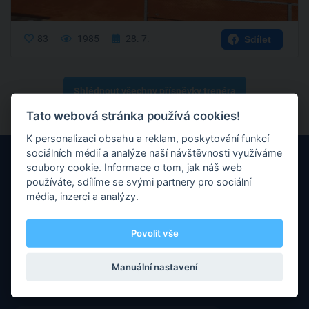
83
1985
28. 7.
Sdílet
Shlédnout všechny příspěvky trenéra
Tato webová stránka používá cookies!
K personalizaci obsahu a reklam, poskytování funkcí
sociálních médií a analýze naší návštěvnosti využíváme
soubory cookie. Informace o tom, jak náš web
používáte, sdílíme se svými partnery pro sociální
média, inzerci a analýzy.
Máte nějaké otázky nebo připomínky? Neváhejte nás kontaktovat
Povolit vše
prostřednictvím e-mailu.
Manuální nastavení
E-mail :
info@refcoach.cz