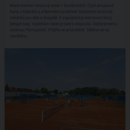
Nově otevřen tenisový areál v Tachlovicích. Čtyři antukové
kurty v klidném a příjemném prostředí. Nabízíme možnost
tréninků pro děti a dospělé. K zapůjčení je nahrávací stroj
Slinger bag. Vyplétání raket je také k dispozici. Občerstvení s
točenou Plzní potěší. Přijďte se přesvědčit. Těšíme se na
návštěvu.