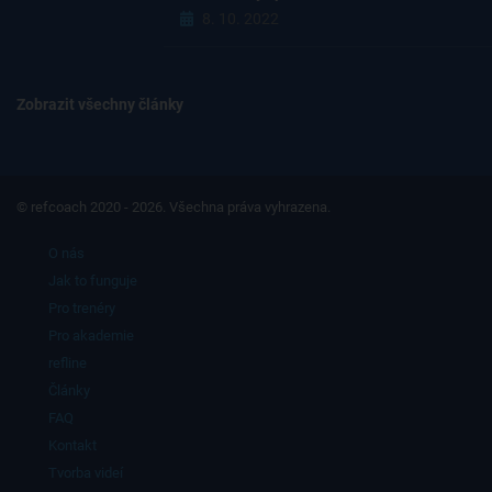
8. 10. 2022
Zobrazit všechny články
© refcoach 2020 - 2026. Všechna práva vyhrazena.
O nás
Jak to funguje
Pro trenéry
Pro akademie
refline
Články
FAQ
Kontakt
Tvorba videí