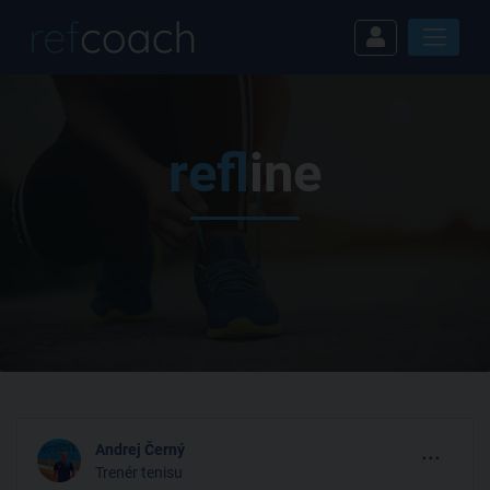
ref
line
...
Andrej Černý
Trenér tenisu