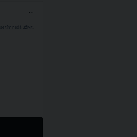
...
se tím nedá uživit.