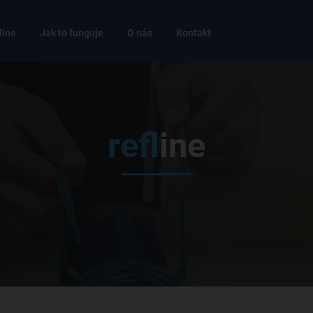
line
Jak to funguje
O nás
Kontakt
ref
line