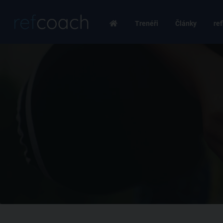
Trenéři
Články
ref