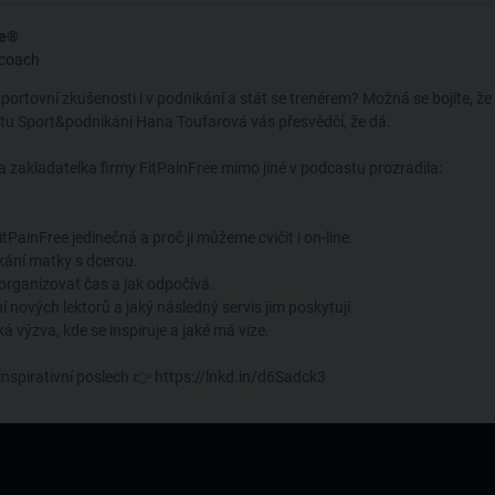
ee®
fcoach
portovní zkušenosti i v podnikání a stát se trenérem? Možná se bojíte, že 
tu Sport&podnikání Hana Toufarová vás přesvědčí, že dá.
 a zakladatelka firmy FitPainFree mimo jiné v podcastu prozradila:
tPainFree jedinečná a proč ji můžeme cvičit i on-line.
kání matky s dcerou.
 organizovat čas a jak odpočívá.
í nových lektorů a jaký následný servis jim poskytují.
ká výzva, kde se inspiruje a jaké má vize.
inspirativní poslech 👉 https://lnkd.in/d6Sadck3