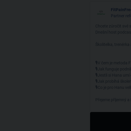
FitPainFr
Partner re
Chcete zúročit své s
Dnešní host podcas
Školitelka, trenérka
🎙V čem je metoda Fi
🎙Jak funguje podni
🎙Jestli si Hana umí
🎙Jak probíhá školen
🎙Co je pro Hanu vel
Přejeme příjemný a 