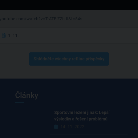
w.youtube.com/watch?v=TrATFiZZhJI&t=54s
1. 11.
Shlédněte všechny refline příspěvky
Články
Sportovní lezení jinak: Lepší
výsledky a řešení problémů
14. 11. 2022