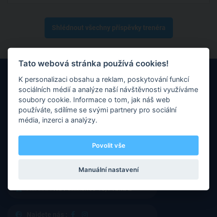
Shlédnout všechny příspěvky trenéra
Tato webová stránka používá cookies!
K personalizaci obsahu a reklam, poskytování funkcí
sociálních médií a analýze naší návštěvnosti využíváme
soubory cookie. Informace o tom, jak náš web
používáte, sdílíme se svými partnery pro sociální
média, inzerci a analýzy.
Máte nějaké otázky nebo připomínky? Neváhejte nás kontaktovat
prostřednictvím e-mailu.
Povolit vše
E-mail :
info@refcoach.cz
Manuální nastavení
Adresa :
Na Folimance 15, Praha 2
Najdete nás :