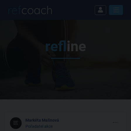
ref
line
...
Markéta Malinová
Pořadatel akce