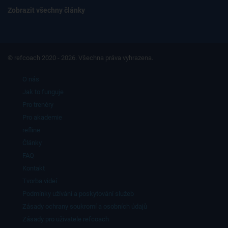
Zobrazit všechny články
© refcoach 2020 - 2026. Všechna práva vyhrazena.
O nás
Jak to funguje
Pro trenéry
Pro akademie
refline
Články
FAQ
Kontakt
Tvorba videí
Podmínky užívání a poskytování služeb
Zásady ochrany soukromí a osobních údajů
Zásady pro uživatele refcoach