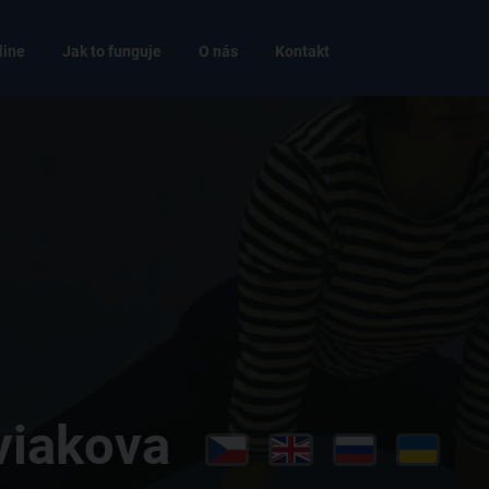
line
Jak to funguje
O nás
Kontakt
viakova