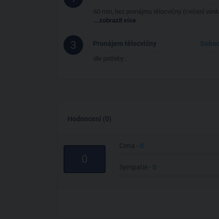
60 min, bez pronájmu tělocvičny (cvičení venk
...zobrazit více
3
Pronájem tělocvičny
Doho
dle potřeby ;
Hodnocení (0)
Cena -
0
0
Sympatie -
0