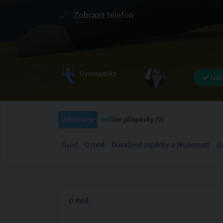
Zobrazit telefon
Gymnastika
Nab
Informace
ref
line příspěvky (0)
Úvod
O mně
Dosažené úspěchy a zkušenosti
Ga
O mně