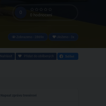
0
0 hodnocení
Zobrazeno - 2869x
Uloženo - 3x
Nahlásit
Přidat do oblíbených
Sdílet
Napsat zprávu trenérovi