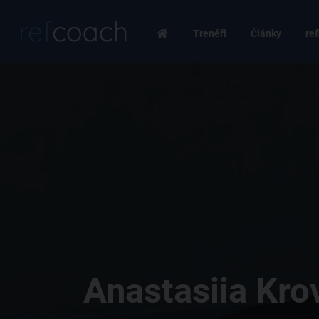
Trenéři
Články
ref
Anastasiia Kro