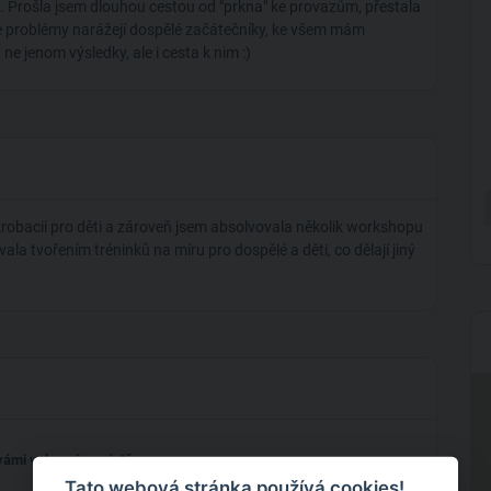
. Prošla jsem dlouhou cestou od "prkna" ke provazům, přestala
aké problémy narážejí dospělé začátečníky, ke všem mám
ne jenom výsledky, ale i cesta k nim :)
robacii pro děti a zároveň jsem absolvovala několik workshopu
ala tvořením tréninků na míru pro dospělé a děti, co dělají jiný
 vámi vybraném místě
Tato webová stránka používá cookies!