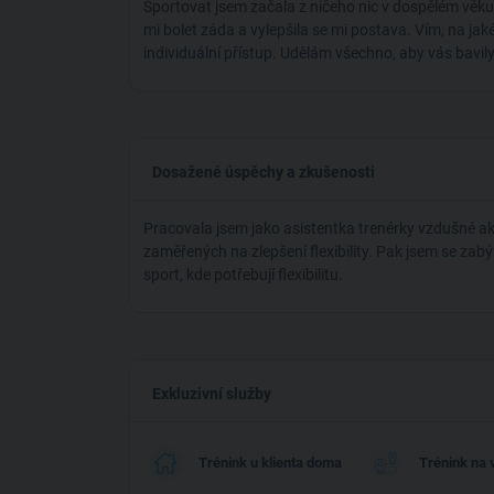
Sportovat jsem začala z ničeho nic v dospělém věku
mi bolet záda a vylepšila se mi postava. Vím, na j
individuální přístup. Udělám všechno, aby vás bavily 
Dosažené úspěchy a zkušenosti
Pracovala jsem jako asistentka trenérky vzdušné ak
zaměřených na zlepšení flexibility. Pak jsem se zabýv
sport, kde potřebují flexibilitu.
Exkluzivní služby
Trénink u klienta doma
Trénink na