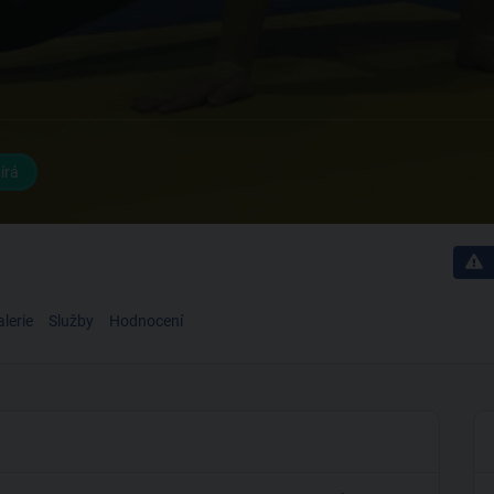
írá
lerie
Služby
Hodnocení