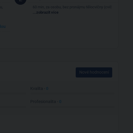
u,
60 min, za osobu, bez pronájmu tělocvičny (cvič
...zobrazit více
dou
Nové hodnocení
Kvalita -
0
Profesionalita -
0