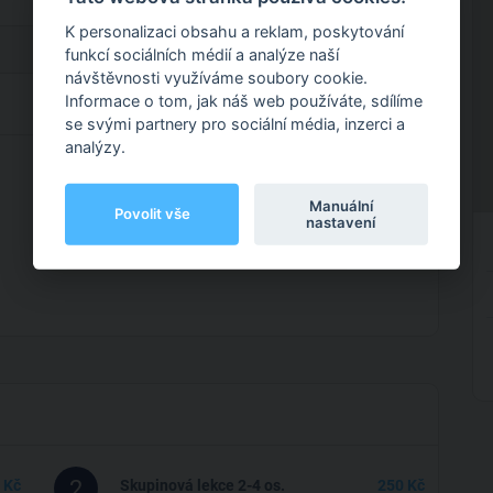
K personalizaci obsahu a reklam, poskytování
funkcí sociálních médií a analýze naší
návštěvnosti využíváme soubory cookie.
Informace o tom, jak náš web používáte, sdílíme
se svými partnery pro sociální média, inzerci a
analýzy.
Manuální
Povolit vše
nastavení
2
 Kč
Skupinová lekce 2-4 os.
250 Kč