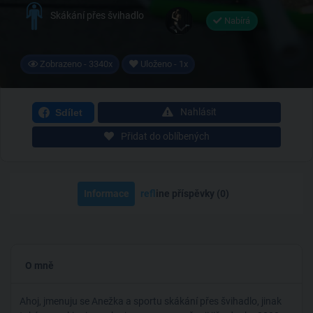
Skákání přes švihadlo
Nabírá
Zobrazeno - 3340x
Uloženo - 1x
Nahlásit
Sdílet
Přidat do oblíbených
Informace
ref
line příspěvky (0)
O mně
Ahoj, jmenuju se Anežka a sportu skákání přes švihadlo, jinak