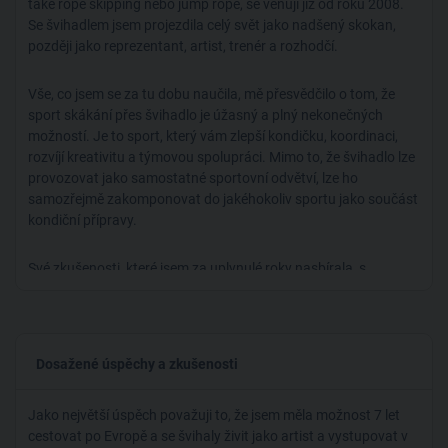
také rope skipping nebo jump rope, se věnuji již od roku 2008.
Se švihadlem jsem projezdila celý svět jako nadšený skokan,
později jako reprezentant, artist, trenér a rozhodčí.
Vše, co jsem se za tu dobu naučila, mě přesvědčilo o tom, že
sport skákání přes švihadlo je úžasný a plný nekonečných
možností. Je to sport, který vám zlepší kondičku, koordinaci,
rozvíjí kreativitu a týmovou spolupráci. Mimo to, že švihadlo lze
provozovat jako samostatné sportovní odvětví, lze ho
samozřejmě zakomponovat do jakéhokoliv sportu jako součást
kondiční přípravy.
Své zkušenosti, které jsem za uplynulé roky nasbírala, s
nadšením předávám dál. Ráda se proto podělím i s vámi, ať už
jste začátečník, pokročilý, či trenér, který potřebuje zařadit
švihadla mezi tréninkové aktivity nebo trenér rope skippingu,
který chce zlepšit svůj přístup, získat inspiraci, poradit s
Dosažené úspěchy a zkušenosti
taktikou na soutěže či choreografií pro sestavy nebo vaše
vystoupení.
Jako největší úspěch považuji to, že jsem měla možnost 7 let
cestovat po Evropě a se švihaly živit jako artist a vystupovat v
Těším se, že si společně ukážeme, jaká je švihadlo zábava :)