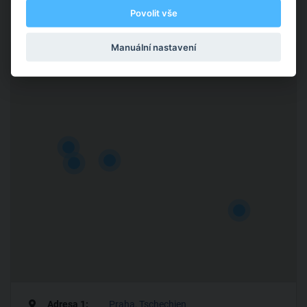
Povolit vše
Manuální nastavení
Působiště a kontakt
Adresa 1:
Praha, Tschechien