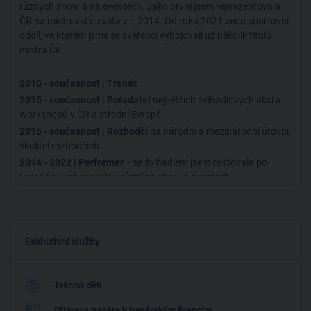
různých show a na eventech. Jako první jsem reprezentovala
ČR na mistrovství světa v r. 2014. Od roku 2021 vedu sportovní
oddíl, ve kterém jsme se svěřenci vybojovali už několik titulů
mistra ČR.
2010 - současnost | Trenér
2015 - současnost | Pořadatel
největších švihadlových akcí a
workshopů v ČR a střední Evropě
2015 - současnost | Rozhodčí
na národní a mezinárodní úrovni,
školitel rozhodčích
2014 - 2022 | Performer
- se švihadlem jsem cestovala po
Evropě a vystupovala v různých show a eventech
2013 - 2018 | Reprezentant
- reprezentovala jsem Českou
republiku na mistrovství Evropy i světa.
Exkluzivní služby
Trénink dětí
Příprava trenéra k trenérským licencím