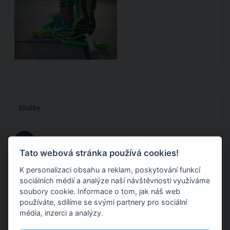
Služby
1
Osobní trénink ONLINE
Dohodou
Tato webová stránka používá cookies!
Chceš trénovat rychlostní skákání a dvojšvihy n
...zobrazit více
K personalizaci obsahu a reklam, poskytování funkcí
sociálních médií a analýze naší návštěvnosti využíváme
2
Osobní trénink
Dohodou
soubory cookie. Informace o tom, jak náš web
používáte, sdílíme se svými partnery pro sociální
Chceš trénovat rychlostní skákání a dvojšvihy n
média, inzerci a analýzy.
...zobrazit více