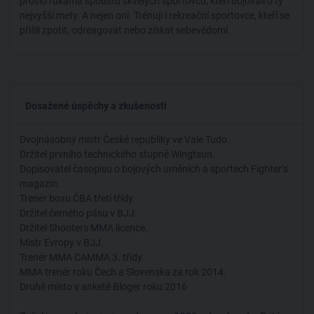
prošlo rukama spoustu skvělých sportovců, kteří bojovali o ty
nejvyšší mety. A nejen oni. Trénuji i rekreační sportovce, kteří se
přišli zpotit, odreagovat nebo získat sebevědomí.
Dosažené úspěchy a zkušenosti
Dvojnásobný mistr České republiky ve Vale Tudo.
Držitel prvního technického stupně Wingtsun.
Dopisovatel časopisu o bojových uměních a sportech Fighter’s
magazin.
Trenér boxu ČBA třetí třídy.
Držitel černého pásu v BJJ.
Držitel Shooters MMA licence.
Mistr Evropy v BJJ.
Trenér MMA CAMMA 3. třídy.
MMA trenér roku Čech a Slovenska za rok 2014.
Druhé místo v anketě Bloger roku 2016