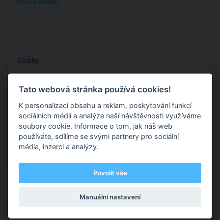
This is Penta!
Služby
Tato webová stránka používá cookies!
1
Skupinové tréninky
1500 Kč
K personalizaci obsahu a reklam, poskytování funkcí
Hodinu a čtvrt trvající trénink ve skupině. Jednot
...zobrazit více
sociálních médií a analýze naší návštěvnosti využíváme
soubory cookie. Informace o tom, jak náš web
používáte, sdílíme se svými partnery pro sociální
2
Soukromé lekce
1500 Kč
média, inzerci a analýzy.
Soukromý hodinový (60 min) trénink s trenérem
Povolit vše
Manuální nastavení
Působiště a kontakt