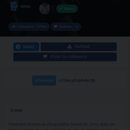
MMA
Nabírá
Zobrazeno - 3736x
Uloženo - 1x
Nahlásit
Sdílet
Přidat do oblíbených
Informace
ref
line příspěvky (0)
O mně
Trenérské činnosti se věnuji takřka dvacet let. Za tu dobu mi