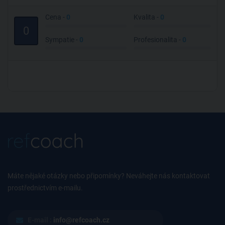
Cena -
0
Kvalita -
0
0
Sympatie -
0
Profesionalita -
0
Máte nějaké otázky nebo připomínky? Neváhejte nás kontaktovat
prostřednictvím e-mailu.
E-mail :
info@refcoach.cz