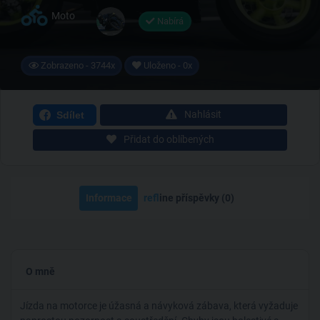
Moto
Nabírá
Zobrazeno - 3744x
Uloženo - 0x
Nahlásit
Sdílet
Přidat do oblíbených
Informace
ref
line příspěvky (0)
O mně
Jízda na motorce je úžasná a návyková zábava, která vyžaduje