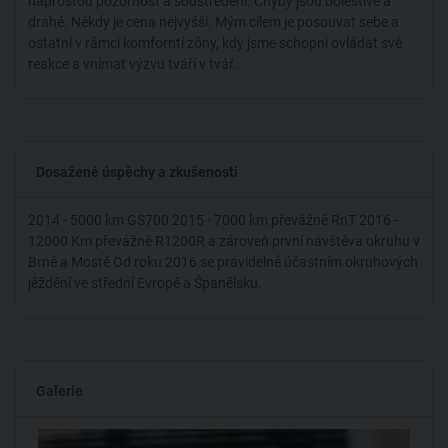
naprostou pozornost a soustředění. Chyby jsou bolestivé a
drahé. Někdy je cena nejvyšší. Mým cílem je posouvat sebe a
ostatní v rámci komforntí zóny, kdy jsme schopni ovládat své
reakce a vnímat výzvu tváří v tvář.
Dosažené úspěchy a zkušenosti
2014 - 5000 km GS700 2015 - 7000 km převážně RnT 2016 -
12000 Km převážně R1200R a zároveň první návštěva okruhu v
Brně a Mostě Od roku 2016 se pravidelně účastním okruhových
jěždění ve střední Evropě a Španělsku.
Galerie