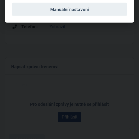
Manuální nastavení
Adresa :
Ringhofferova 1, Praha-Zličín
Telefon:
Zobrazit
Napsat zprávu trenérovi
Pro odeslání zprávy je nutné se přihlásit
Přihlásit