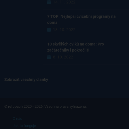
14. 11. 2022
7 TOP: Nejlepší cvičební programy na
doma
18. 10. 2022
10 skvělých cviků na doma: Pro
začátečníky i pokročilé
8. 10. 2022
Zobrazit všechny články
© refcoach 2020 - 2026. Všechna práva vyhrazena.
O nás
Jak to funguje