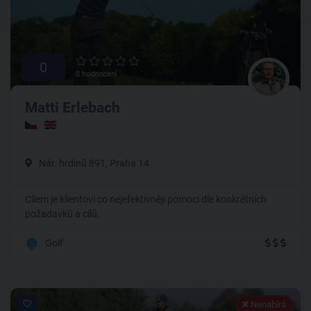
0
0 hodnocení
Matti Erlebach
Nár. hrdinů 891, Praha 14
Cílem je klientovi co nejefektivněji pomoci dle konkrétních
požadavků a cílů.
Golf
Nenabírá