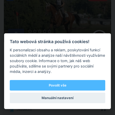
0
0 hodnocení
Tato webová stránka používá cookies!
Klára Kohoutová
K personalizaci obsahu a reklam, poskytování funkcí
sociálních médií a analýze naší návštěvnosti využíváme
soubory cookie. Informace o tom, jak náš web
používáte, sdílíme se svými partnery pro sociální
Martinovská 1679, Brandýs nad Labem-Stará Boleslav
média, inzerci a analýzy.
Preferuji tradiční způsob práce. Základem je kvalitní a pečlivá
Povolit vše
remontní příprava, všeobecná příprava mladých koní i jezdců
bez ohledu na zvolenou cílovou disciplínu. Základní výcvik
Manuální nastavení
nelze přeskočit ani nahradit.
Jezdectví