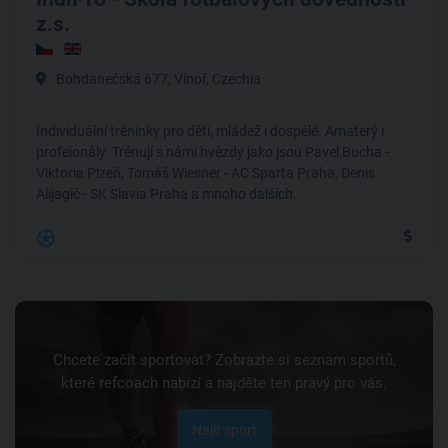
z.s.
Bohdanečská 677, Vinoř, Czechia
Individuální tréninky pro děti, mládež i dospělé. Amaterý i
profeionály. Trénují s námi hvězdy jako jsou Pavel Bucha -
Viktoria Plzeň, Tomáš Wiesner - AC Sparta Praha, Denis
Alijagič - SK Slavia Praha a mnoho dalších.
Chcete začít sportovat? Zobrazte si seznam sportů,
které refcoach nabízí a najděte ten pravý pro vás.
Najít sport