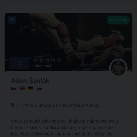
Nabírá
0
0 hodnocení
Adam Špulák
FITPARK U SPLAVU, U Nadýmače, Praha 22
Chceš se naučit základy boxu, thaiboxu, nabrat svalovou
hmotu, zlepšit si kondici anebo už prostě jenom nechceš
ležet doma? Neváhej a kontaktuj mě! Buď chceš, nebo