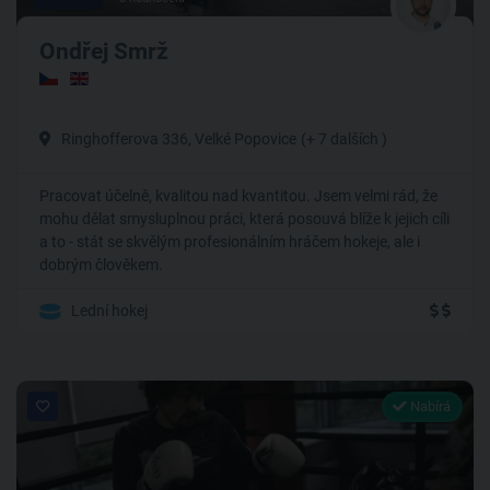
Ondřej Smrž
Ringhofferova 336, Velké Popovice
(+ 7 dalších )
Pracovat účelně, kvalitou nad kvantitou. Jsem velmi rád, že
mohu dělat smysluplnou práci, která posouvá blíže k jejich cíli
a to - stát se skvělým profesionálním hráčem hokeje, ale i
dobrým člověkem.
Lední hokej
Nabírá