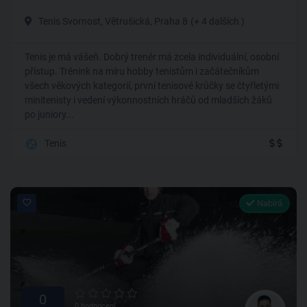
Tenis Svornost, Větrušická, Praha 8
(+ 4 dalších )
Tenis je má vášeň. Dobrý trenér má zcela individuální, osobní
přístup. Trénink na míru hobby tenistům i začátečníkům
všech věkových kategorií, první tenisové krůčky se čtyřletými
minitenisty i vedení výkonnostních hráčů od mladších žáků
po juniory...
Tenis
Nabírá
0
0 hodnocení