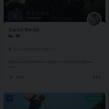
0
0 hodnocení
Daniel Barták
U továren 999/31, Praha 15
MMA je sport pro širokou veřejnost. Přijď a přesvědč se o
tom
MMA
Nabírá