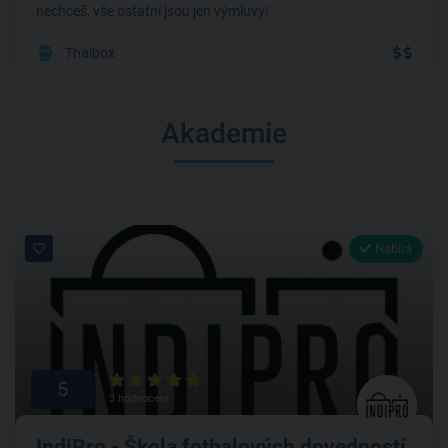
nechceš, vše ostatní jsou jen výmluvy!
Thaibox
Akademie
Nabírá
5
3 hodnocení
IndiPro - Škola fotbalových dovedností