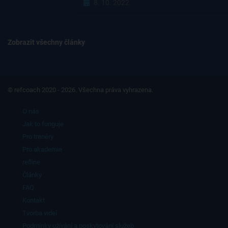
8. 10. 2022
Zobrazit všechny články
© refcoach 2020 - 2026. Všechna práva vyhrazena.
O nás
Jak to funguje
Pro trenéry
Pro akademie
refline
Články
FAQ
Kontakt
Tvorba videí
Podmínky užívání a poskytování služeb