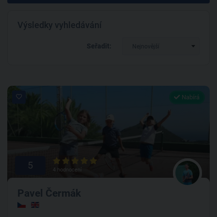
Výsledky vyhledávání
Seřadit:
Nejnovější
Nabírá
5
4 hodnocení
Pavel Čermák