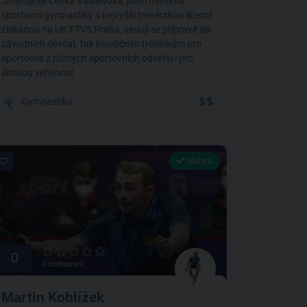
Jmenuji se Lenka Vasilevová, jsem trenérka
sportovní gymnastiky s nejvyšší trenérskou licencí
získanou na UK FTVS Praha, věnuji se přípravě jak
závodních děvčat, tak kondičním tréninkům pro
sportovce z různých sportovních odvětví i pro
širokou veřejnost.
Gymnastika
Nabírá
0
0 hodnocení
Martin Koblížek