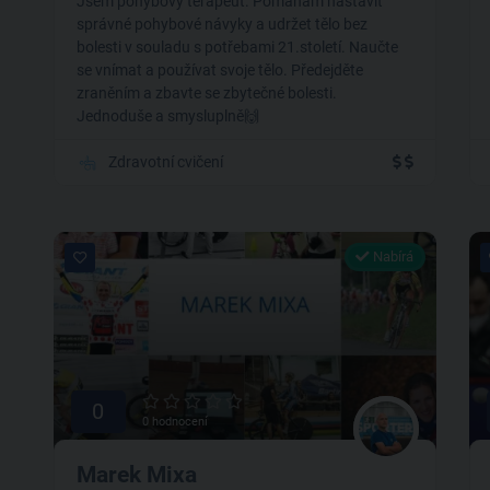
Jsem pohybový terapeut. Pomáhám nastavit
správné pohybové návyky a udržet tělo bez
bolesti v souladu s potřebami 21.století. Naučte
se vnímat a používat svoje tělo. Předejděte
zraněním a zbavte se zbytečné bolesti.
Jednoduše a smysluplně🙌
Zdravotní cvičení
Nabírá
0
0 hodnocení
Marek Mixa