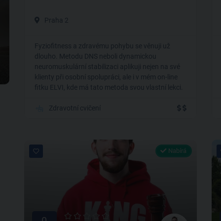
Praha 2
Fyziofitness a zdravému pohybu se věnuji už
dlouho. Metodu DNS neboli dynamickou
neuromuskulární stabilizaci aplikuji nejen na své
klienty při osobní spolupráci, ale i v mém on-line
fitku ELVI, kde má tato metoda svou vlastní lekci.
Zdravotní cvičení
Nabírá
0