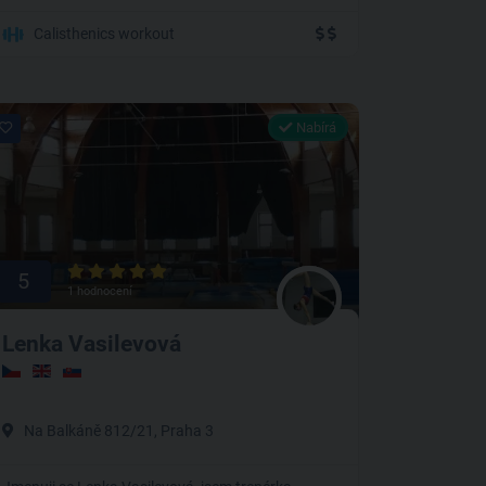
Calisthenics workout
Nabírá
5
1 hodnocení
Lenka Vasilevová
Na Balkáně 812/21, Praha 3