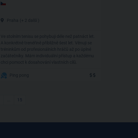
Praha
(+ 2 další )
Ve stolním tenisu se pohybuji déle než patnáct let.
A konkrétně trenéřině přibližně šest let. Věnuji se
tréninkům od profesionálních hráčů až po úplné
začátečníky. Mám individuální přístup a každému
chci pomoct k dosahování vlastních cílů.
Ping pong
...
15