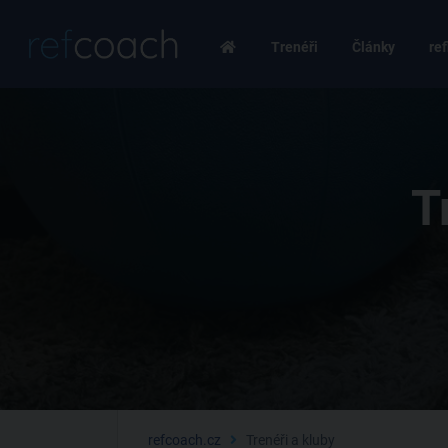
Trenéři
Články
ref
T
refcoach.cz
Trenéři a kluby