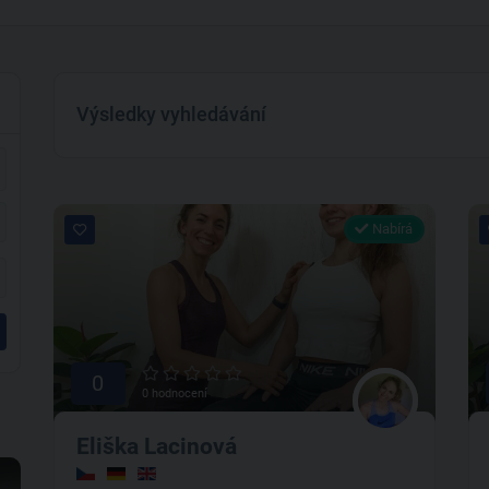
Výsledky vyhledávání
Nabírá
0
0 hodnocení
Eliška Lacinová