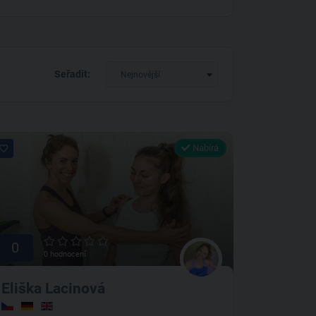
Seřadit:
Nejnovější
Nabírá
0
0 hodnocení
Eliška Lacinová