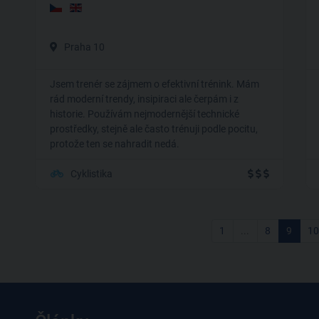
Praha 10
Jsem trenér se zájmem o efektivní trénink. Mám
rád moderní trendy, insipiraci ale čerpám i z
historie. Používám nejmodernější technické
prostředky, stejně ale často trénuji podle pocitu,
protože ten se nahradit nedá.
Cyklistika
1
...
8
9
10