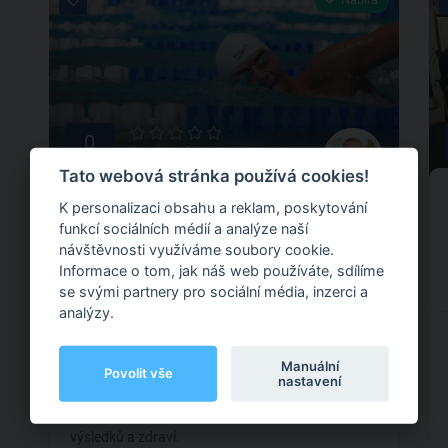
0
0 hodnocení
Tato webová stránka používá cookies!
Tibor Lukačovský
K personalizaci obsahu a reklam, poskytování
funkcí sociálních médií a analýze naší
návštěvnosti využíváme soubory cookie.
Informace o tom, jak náš web používáte, sdílíme
Podoli, Podolská, Praha 4
se svými partnery pro sociální média, inzerci a
analýzy.
Ahoj jmenuju se Tibor je mi 28 let a jsem sportovec
a Biohacker. Jsem bývalý několikanásobný mistr
Manuální
Povolit vše
ČR v plavání. Zaměřuji se na nápravu pohybového
nastavení
aparátu a pomoci od bolesti. Pomáhám lidem
dosahovat lepších fyzických i psychických
výsledků a zdraví.