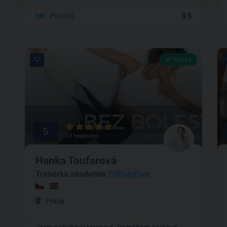
Plavání
Nabírá
5
13 hodnocení
Hanka Toufarová
Trenérka akademie
FitPainFree
Praha