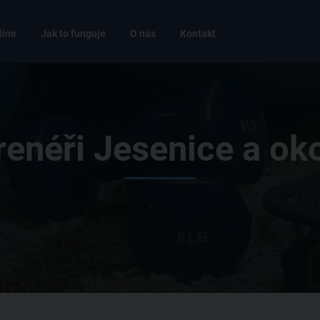
line
Jak to funguje
O nás
Kontakt
renéři Jesenice a oko