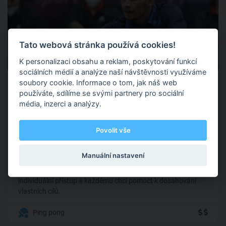
Tato webová stránka používá cookies!
0
0 hodnocení
K personalizaci obsahu a reklam, poskytování funkcí
sociálních médií a analýze naší návštěvnosti využíváme
Martin Koblížek
soubory cookie. Informace o tom, jak náš web
používáte, sdílíme se svými partnery pro sociální
média, inzerci a analýzy.
Praha
(+ 2 další )
Povolit vše
Ve stolním tenisu se pohybuji déle než patnáct let. A
Manuální nastavení
konkrétně trenéřině přibližně šest let. Věnuji se tréninkům od
profesionálních hráčů až po úplné začátečníky. Mám
individuální přístup a každému chci pomoct k dosahování
vlastních cílů.
Ping pong