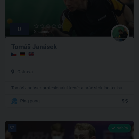
0
0 hodnocení
Tomáš Janásek
Ostrava
Tomáš Janásek profesionální trenér a hráč stolního tenisu.
Ping pong
Nabírá