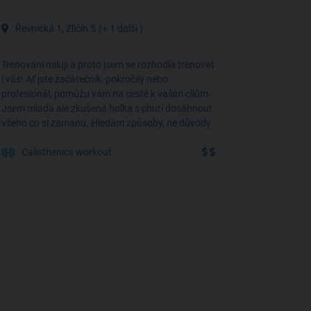
Řevnická 1, Zličín 5
(+ 1 další )
Trénování miluji a proto jsem se rozhodla trénovat
i vás! Ať jste začátečník, pokročilý nebo
profesionál, pomůžu vám na cestě k vaším cílům.
Jsem mladá ale zkušená holka s chutí dosáhnout
všeho co si zamanu. Hledám způsoby, ne důvody
Calisthenics workout