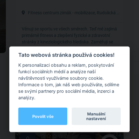
Fitness centrum zimák - mobilizace, Rudolická 1700, Most
Věnuji se sportu ve všech směrech. Teď mě zajímá
primárně fitness a zlepšení fyzické a zdravotní
stránky z kineziologického hlediska. Zaměřuji se
na redukci, objem a bolest beder. Včetně rad
Tato webová stránka používá cookies!
ohledně jídelníčku.
K personalizaci obsahu a reklam, poskytování
Fitness
funkcí sociálních médií a analýze naší
návštěvnosti využíváme soubory cookie.
Informace o tom, jak náš web používáte, sdílíme
se svými partnery pro sociální média, inzerci a
Nabírá
analýzy.
Manuální
Povolit vše
nastavení
0