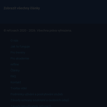
Zobrazit všechny články
© refcoach 2020 - 2026. Všechna práva vyhrazena.
O nás
Jak to funguje
Pro trenéry
Pro akademie
refline
Články
FAQ
Kontakt
Tvorba videí
Podmínky užívání a poskytování služeb
Zásady ochrany soukromí a osobních údajů
Zásady pro uživatele refcoach