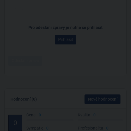
Pro odeslání zprávy je nutné se přihlásit
Přihlásit
Odeslat zprávu
Hodnocení (0)
Nové hodnocení
Cena -
0
Kvalita -
0
0
Sympatie -
0
Profesionalita -
0