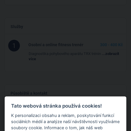
Služby
1
Osobní a online fitness trenér
300 - 400 Kč
Diagnostika pohybového aparátu TRX trénin
...zobrazit
více
Působiště a kontakt
Tato webová stránka používá cookies!
K personalizaci obsahu a reklam, poskytování funkcí
sociálních médií a analýze naší návštěvnosti využíváme
soubory cookie. Informace o tom, jak náš web