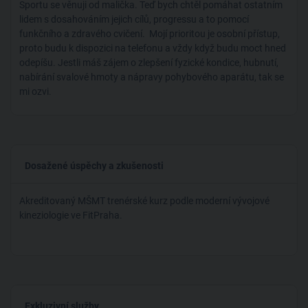
Sportu se věnuji od malička. Teď bych chtěl pomáhat ostatním
lidem s dosahováním jejich cílů, progressu a to pomocí
funkčního a zdravého cvičení. Mojí prioritou je osobní přístup,
proto budu k dispozici na telefonu a vždy když budu moct hned
odepíšu. Jestli máš zájem o zlepšení fyzické kondice, hubnutí,
nabírání svalové hmoty a nápravy pohybového aparátu, tak se
mi ozvi.
Dosažené úspěchy a zkušenosti
Akreditovaný MŠMT trenérské kurz podle moderní vývojové
kineziologie ve FitPraha.
Exkluzivní služby