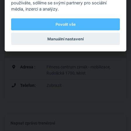
používáte, sdílíme se svými partnery pro sociální
média, inzerci a analýzy.
Povolit vše
Manuální nastavení
Adresa :
Fitness centrum zimák - mobilizace,
Rudolická 1700, Most
Telefon:
Zobrazit
Napsat zprávu trenérovi