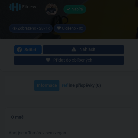
Fitness
Nabírá
Zobrazeno - 2871x
Uloženo - 0x
Nahlásit
Sdílet
Přidat do oblíbených
Informace
ref
line příspěvky (0)
O mně
Ahoj jsem Tomáš. Jsem vegan