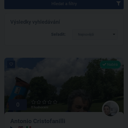
Hledat a filtry
Výsledky vyhledávání
Seřadit:
Nejnovější
Nabírá
0
0 hodnocení
Antonio Cristofanilli