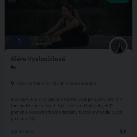
0
0 hodnocení
Klára Vysloužilová
Alžírská 1539/18, 708 00 Ostrava-Poruba
Motivace je to, díky čemuž začnete. Zvyk je to, díky čemuž v
tom budete pokračovat. A já jsem tu od toho, abych Ti
pomohla nastavit zdravý udržitelný životní styl podle Tvých
představ ! 🤩
Fitness