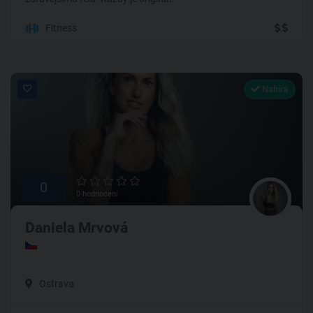
Fitness
Nabírá
0
0 hodnocení
Daniela Mrvová
Ostrava