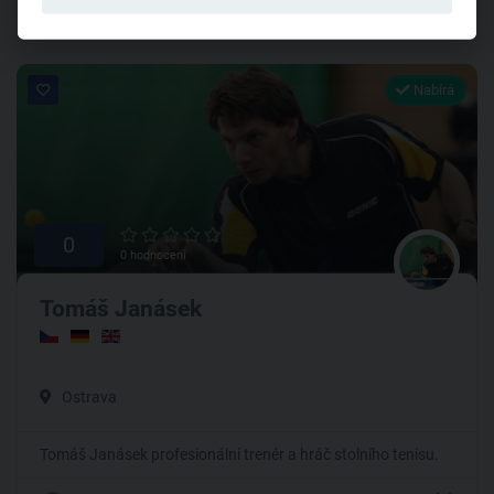
Nabírá
0
0 hodnocení
Tomáš Janásek
Ostrava
Tomáš Janásek profesionální trenér a hráč stolního tenisu.