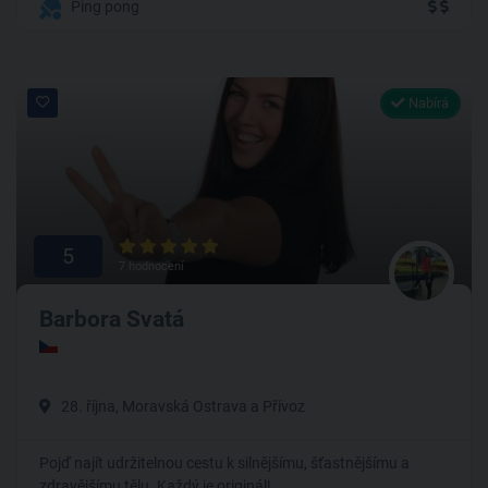
Ping pong
Nabírá
5
7 hodnocení
Barbora Svatá
28. října, Moravská Ostrava a Přívoz
Pojď najít udržitelnou cestu k silnějšímu, šťastnějšímu a
zdravějšímu tělu. Každý je originál!