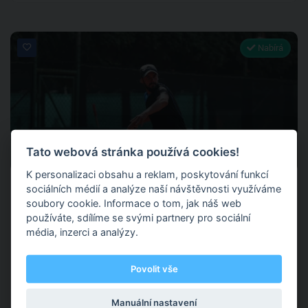
Nabírá
0
Tato webová stránka používá cookies!
0 hodnocení
K personalizaci obsahu a reklam, poskytování funkcí
Šimon Kracík
sociálních médií a analýze naší návštěvnosti využíváme
soubory cookie. Informace o tom, jak náš web
používáte, sdílíme se svými partnery pro sociální
média, inzerci a analýzy.
Opava
(+ 1 další )
Povolit vše
Trenér SK JC Sport Opava Aktivní hráč aktuálně 95. v ČR
Manuální nastavení
Tenis