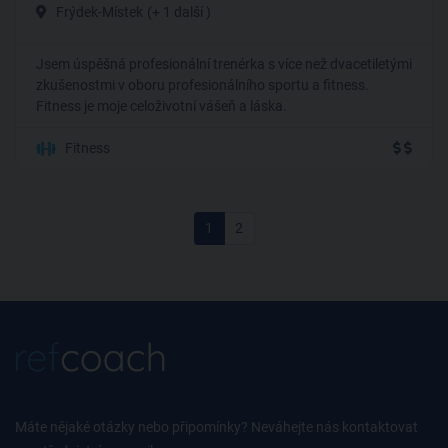
Frýdek-Místek
(+ 1 další )
Jsem úspěšná profesionální trenérka s více než dvacetiletými
zkušenostmi v oboru profesionálního sportu a fitness.
Fitness je moje celoživotní vášeň a láska.
Fitness
1
2
Máte nějaké otázky nebo připomínky? Neváhejte nás kontaktovat