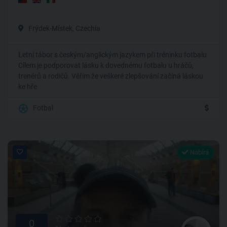
Frýdek-Místek, Czechia
Letní tábor s českým/anglickým jazykem při tréninku fotbalu
Cílem je podporovat lásku k dovednému fotbalu u hráčů,
trenérů a rodičů. Věřím že veškeré zlepšování začíná láskou
ke hře
Fotbal
Nabírá
0