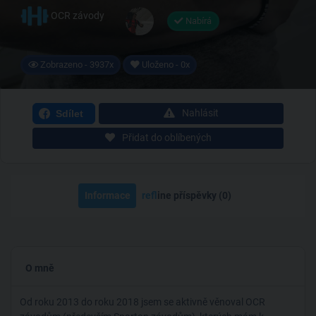
OCR závody
Nabírá
Zobrazeno - 3937x
Uloženo - 0x
Nahlásit
Sdílet
Přidat do oblíbených
Informace
ref
line příspěvky (0)
O mně
Od roku 2013 do roku 2018 jsem se aktivně věnoval OCR