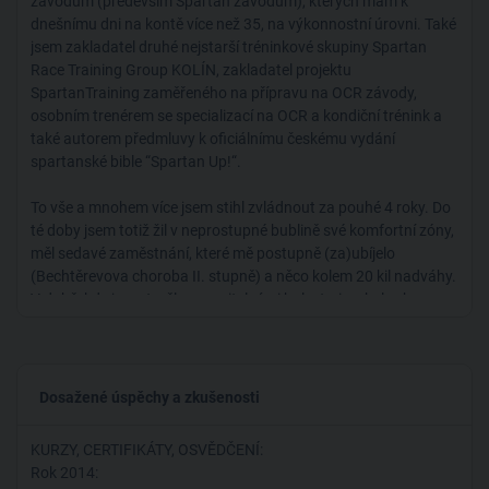
závodům (především Spartan závodům), kterých mám k
dnešnímu dni na kontě více než 35, na výkonnostní úrovni. Také
jsem zakladatel druhé nejstarší tréninkové skupiny Spartan
Race Training Group KOLÍN, zakladatel projektu
SpartanTraining zaměřeného na přípravu na OCR závody,
osobním trenérem se specializací na OCR a kondiční trénink a
také autorem předmluvy k oficiálnímu českému vydání
spartanské bible “Spartan Up!“.
To vše a mnohem více jsem stihl zvládnout za pouhé 4 roky. Do
té doby jsem totiž žil v neprostupné bublině své komfortní zóny,
měl sedavé zaměstnání, které mě postupně (za)ubíjelo
(Bechtěrevova choroba II. stupně) a něco kolem 20 kil nadváhy.
V době, kdy jsem trpěl nesnesitelnými bolestmi, nebyl schopen
uběhnout 5 kilometrů v kuse, udělat 30 angličáků naráz,
přitáhnout se na hrazdě, či vyběhnout po schodech do 3. patra,
aniž bych poté úplně neodpadl, se ovšem v ČR objevil nový
fenomén jménem Spartan Race, který mi kompletně změnil
Dosažené úspěchy a zkušenosti
život. Od té doby se u mě událo více změn, než za 27 let
předtím. Změnil jsem své životní priority, přístupy i návyky.
KURZY, CERTIFIKÁTY, OSVĚDČENÍ:
Začalo to výpovědí v zaměstnání, na kterou jsem navázal
Rok 2014:
trenérským kurzem zakončeným celkem čtyřmi trenérskými