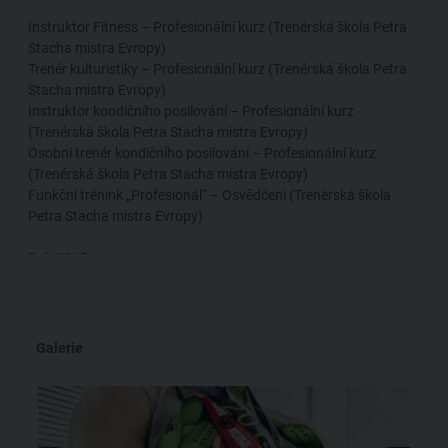
licencemi. Kompletně jsem změnil svůj dosavadní přístup k
Instruktor Fitness – Profesionální kurz (Trenérská škola Petra
pohybu, cvičení, stravování, léčbě nemoci i životu a začal dělat
Stacha mistra Evropy)
to, co mě opravdu baví a naplňuje. Výsledek? Od roku 2013 je
Trenér kulturistiky – Profesionální kurz (Trenérská škola Petra
ze mě zcela jiný člověk jak po fyzické, psychické ale i zdravotní
Stacha mistra Evropy)
stránce, pro kterého je nyní jakákoliv překážka v osobním,
Instruktor kondičního posilování – Profesionální kurz
profesním nebo sportovním životě jen další výzvou k jejímu
(Trenérská škola Petra Stacha mistra Evropy)
překonání a tento svůj životní postoj se snažím předávat svým
Osobní trenér kondičního posilování – Profesionální kurz
svěřencům i klientům!
(Trenérská škola Petra Stacha mistra Evropy)
Funkční trénink „Profesionál“ – Osvědčení (Trenérská škola
Slovo “nejde” pro mě přestalo existovat ve všech rovinách
Petra Stacha mistra Evropy)
stejně jako fakt, že již nedělám věci, které prostě dělat nechci.
Rok 2015:
Běžecký trénink a regenerace – Osvědčení (Trenérská škola
Petra Stacha mistra Evropy)
Outdoorový trénink – Osvědčení (Trenérská škola Petra Stacha
Galerie
mistra Evropy)
Rok 2016:
Životní styl zaměřený na maximální výkon – Přednáška (Mgr.