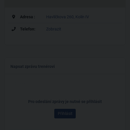
běžců – čas: 41:49
OCR závody:
Adresa :
Havlíčkova 260, Kolín IV
16.1.2016 – Winter Spartan „SPRINT“ Liberec (CZ) – 7km,
376m převýšení, 20 překážek – 42. místo z 2112 závodníků –
Telefon:
Zobrazit
čas: 0:50:45
6.2.2016 – Winter Spartan „SUPER“ Jakuszyce (POL) – 13km,
300m převýšení, 26 překážek – 78. místo z 1185 závodníků –
čas: 1:20:45
Napsat zprávu trenérovi
19.3.2016 – Winter Spartan „BEAST“ Donovaly (SVK) – 24km,
1000m převýšení, 41 překážek – 137. místo z 1265 závodníků –
čas: 3:17:20
9.4.2016 – Spartan „SPRINT“ Visegrád (HUN) – 9km, 380m
převýšení, 21 překážek – 65. místo z 5293 závodníků – čas:
Pro odeslání zprávy je nutné se přihlásit
1:01:36
Přihlásit
23.4.2016 – Spartan „CITY SPRINT“ Praha (CZ) – 6,75km, 20
překážek – 82. místo z 7180 závodníků – čas: 0:40:42