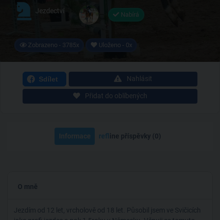
Jezdectví
Nabírá
Zobrazeno - 3785x
Uloženo - 0x
Nahlásit
Sdílet
Přidat do oblíbených
Informace
ref
line příspěvky (0)
O mně
Jezdím od 12 let, vrcholově od 18 let. Působil jsem ve Svičicích