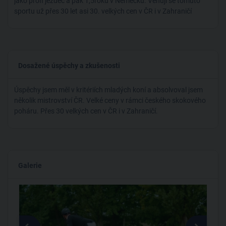
jako profi jezdec a pak 1,5roku v Německu. Věnuji se tomuto
sportu už přes 30 let asi 30. velkých cen v ČR i v Zahraničí
Dosažené úspěchy a zkušenosti
Úspěchy jsem měl v kritériích mladých koní a absolvoval jsem
několik mistrovství ČR. Velké ceny v rámci českého skokového
poháru. Přes 30 velkých cen v ČR i v Zahraničí.
Galerie