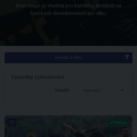
Krav maga je vhodná pro každého, nezáleží na
fyzických dovednostech ani věku.
Hledat a filtry
Výsledky vyhledávání
Seřadit:
Nejnovější
Nabírá