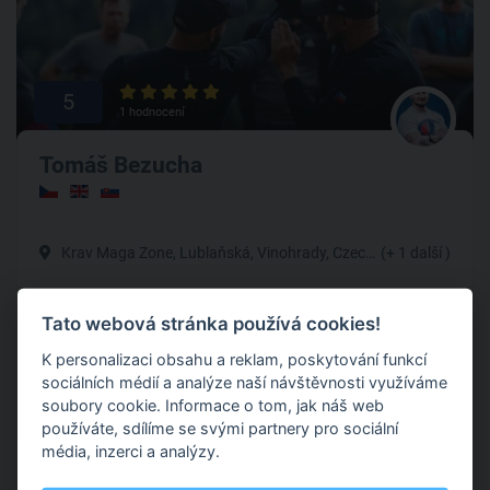
5
1 hodnocení
Tomáš Bezucha
Krav Maga Zone, Lublaňská, Vinohrady, Czechia
(+ 1 další )
Zakladatel Krav Maga Zone. Jsem leader, umím vést lidi k
Tato webová stránka používá cookies!
lepším výsledkům. 12 let trenérské praxe v bojových sportech
a sebeobraně. Zkušenosti s vedením tréninků pro civilní
K personalizaci obsahu a reklam, poskytování funkcí
sektor a ozbrojené složky. Kondiční a silový trénér.
sociálních médií a analýze naší návštěvnosti využíváme
soubory cookie. Informace o tom, jak náš web
Krav maga
používáte, sdílíme se svými partnery pro sociální
média, inzerci a analýzy.