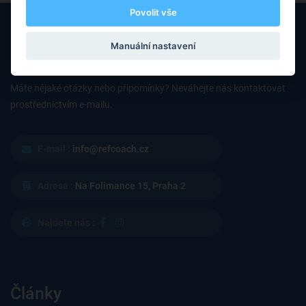
Povolit vše
Manuální nastavení
Máte nějaké otázky nebo připomínky? Neváhejte nás kontaktovat
prostřednictvím e-mailu.
E-mail :
info@refcoach.cz
Adresa :
Na Folimance 15, Praha 2
Najdete nás :
Články