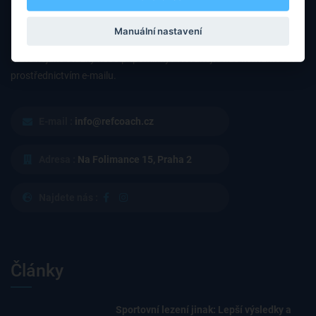
Manuální nastavení
Máte nějaké otázky nebo připomínky? Neváhejte nás kontaktovat
prostřednictvím e-mailu.
E-mail :
info@refcoach.cz
Adresa :
Na Folimance 15, Praha 2
Najdete nás :
Články
Sportovní lezení jinak: Lepší výsledky a