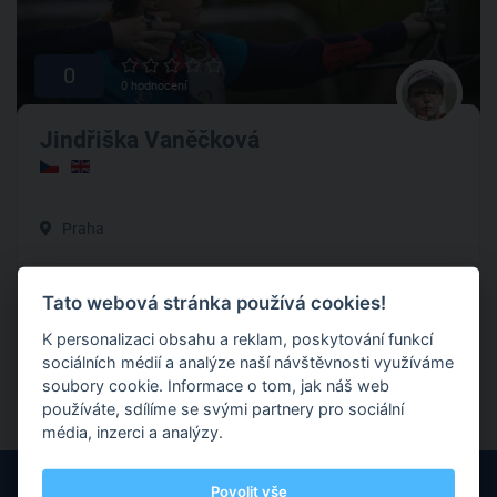
0
0 hodnocení
Jindřiška Vaněčková
Praha
V lukostřeleckém světě se pohybuji více než 11 let. Mám
Tato webová stránka používá cookies!
zkušenosti nejen jako sportovec, ale také jako trenér a
rozhodčí.
K personalizaci obsahu a reklam, poskytování funkcí
sociálních médií a analýze naší návštěvnosti využíváme
Lukostřelba
soubory cookie. Informace o tom, jak náš web
používáte, sdílíme se svými partnery pro sociální
média, inzerci a analýzy.
Povolit vše