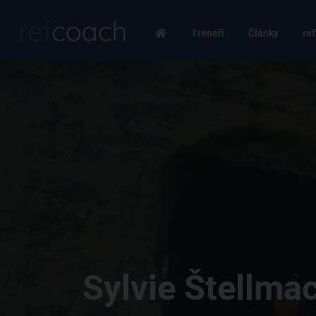
Trenéři
Články
ref
Sylvie Štellma