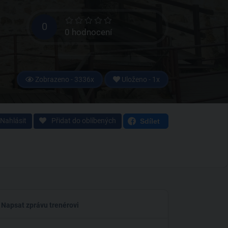
0
0 hodnocení
Zobrazeno - 3336x
Uloženo - 1x
Nahlásit
Přidat do oblíbených
Sdílet
Napsat zprávu trenérovi