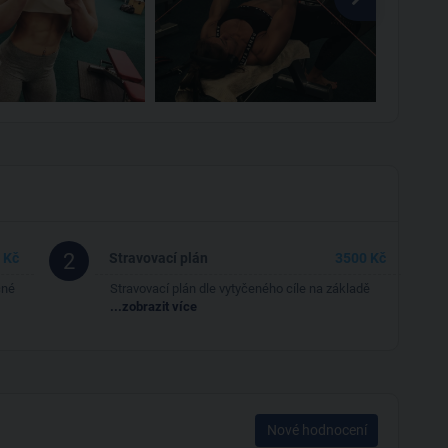
2
 Kč
Stravovací plán
3500 Kč
čné
Stravovací plán dle vytyčeného cíle na základě
...zobrazit více
Nové hodnocení