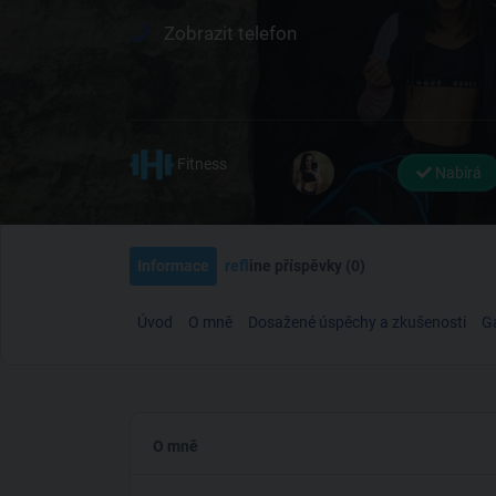
Zobrazit telefon
Fitness
Nabírá
Informace
ref
line příspěvky (0)
Úvod
O mně
Dosažené úspěchy a zkušenosti
Ga
O mně