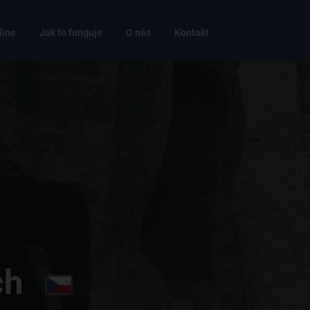
line
Jak to funguje
O nás
Kontakt
ch