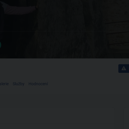
lerie
Služby
Hodnocení