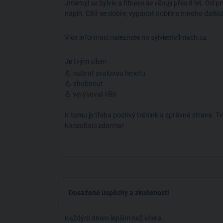
Jmenuji se Sylvie a fitness se věnuji přes 8 let. Od p
náplň. Cítit se dobře, vypadat dobře a mnoho dalšíc
Více informací naleznete na sylviestellmach.cz
Je tvým cílem
💪 nabrat svalovou hmotu
💪 zhubnout
💪 vyrýsovat tělo
K tomu je třeba poctivý trénink a správná strava. T
konzultaci zdarma!
Dosažené úspěchy a zkušenosti
Každým dnem lepším než včera.