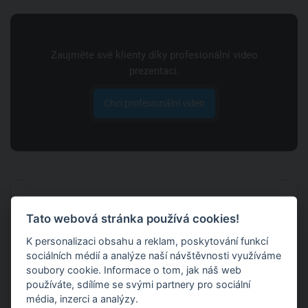
Zaujměte své klienty díky profesionální video
prezentaci.
Chci profesionální video
Populární videa
Tato webová stránka používá cookies!
FITFAB Light: COFFEE YOGA pro
K personalizaci obsahu a reklam, poskytování funkcí
dokonalé ráno
sociálních médií a analýze naší návštěvnosti využíváme
7. 7. 2022
soubory cookie. Informace o tom, jak náš web
používáte, sdílíme se svými partnery pro sociální
Nohy a hýždě s Janou Válkovou: 16
média, inzerci a analýzy.