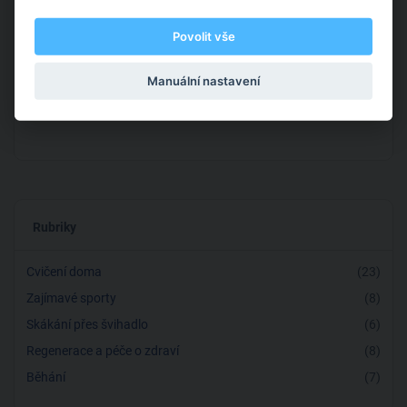
minut se závažím
27. 6. 2022
Povolit vše
Workout pro začátečníky: 25 minut
Manuální nastavení
skákání přes švihadlo
20. 6. 2022
Rubriky
Cvičení doma
(23)
Zajímavé sporty
(8)
Skákání přes švihadlo
(6)
Regenerace a péče o zdraví
(8)
Běhání
(7)