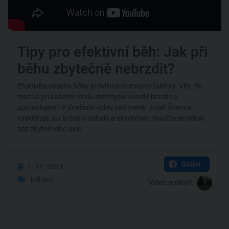
Tipy pro efektivní běh: Jak při
běhu zbytečně nebrzdit?
Efektivita vašeho běhu je ovlivněna mnoha faktory. Víte, že
možná při každém kroku bezmyšlenkovitě brzdíte a
zpomalujete? V dnešním videu náš trenér Josef Šverma
vysvětluje, jak brždění odhalit a eliminovat. Naučte se běhat
bez zbytečného úsilí.
Sdílet
1. 11. 2021
Běhání
Video poskytl