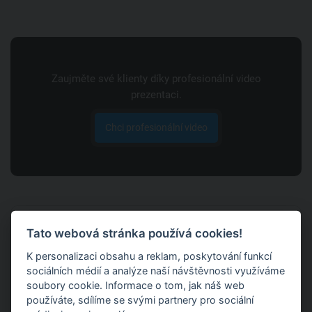
Zaujměte své klienty díky profesionální video
prezentaci.
Chci profesionální video
Populární videa
Tato webová stránka používá cookies!
K personalizaci obsahu a reklam, poskytování funkcí
FITFAB Light: COFFEE YOGA pro
sociálních médií a analýze naší návštěvnosti využíváme
dokonalé ráno
soubory cookie. Informace o tom, jak náš web
7. 7. 2022
používáte, sdílíme se svými partnery pro sociální