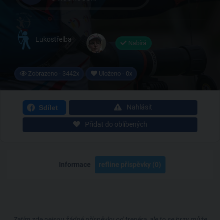
Lukostřelba
Nabírá
Zobrazeno - 3442x
Uloženo - 0x
Nahlásit
Sdílet
Přidat do oblíbených
Informace
ref
line příspěvky (0)
Zatím zde nejsou žádné příspěvky od trenéra, ale to se brzy může