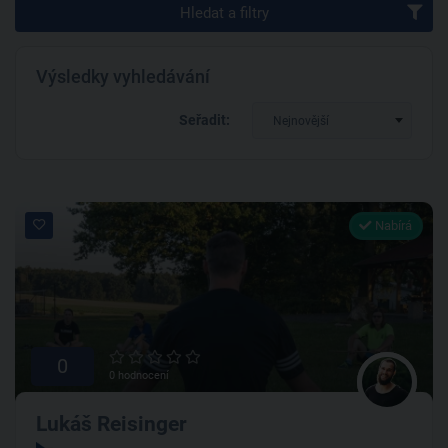
Hledat a filtry
Výsledky vyhledávání
Seřadit:
Nejnovější
Nabírá
0
0 hodnocení
Lukáš Reisinger