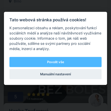
Brno
Normální je, když nic nebolí. Proto pomáhám svým klientům
odstranit bolesti, které jim nedovolují žít tak aktivně, jak by
Tato webová stránka používá cookies!
chtěli (bolesti zad, kolen, kyčlí atd.). Provádím je na cestě z
K personalizaci obsahu a reklam, poskytování funkcí
bolesti do kondice.
sociálních médií a analýze naší návštěvnosti využíváme
soubory cookie. Informace o tom, jak náš web
Zdravotní cvičení
používáte, sdílíme se svými partnery pro sociální
média, inzerci a analýzy.
Povolit vše
Nabírá
Manuální nastavení
5
13 hodnocení