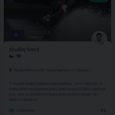
0
0 hodnocení
Ondřej Smrž
Ringhofferova 336, Velké Popovice
(+ 7 dalších )
Pracovat účelně, kvalitou nad kvantitou. Jsem velmi rád, že
mohu dělat smysluplnou práci, která posouvá blíže k jejich cíli
a to - stát se skvělým profesionálním hráčem hokeje, ale i
dobrým člověkem.
Lední hokej