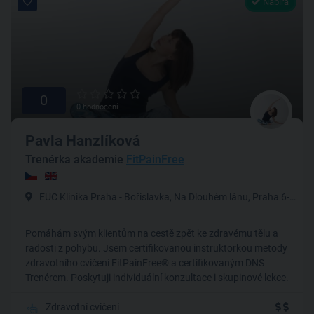
Nabírá
0
0 hodnocení
Pavla Hanzlíková
Trenérka akademie
FitPainFree
EUC Klinika Praha - Bořislavka, Na Dlouhém lánu, Praha 6-Vokovice
Pomáhám svým klientům na cestě zpět ke zdravému tělu a
radosti z pohybu. Jsem certifikovanou instruktorkou metody
zdravotního cvičení FitPainFree® a certifikovaným DNS
Trenérem. Poskytuji individuální konzultace i skupinové lekce.
Zdravotní cvičení