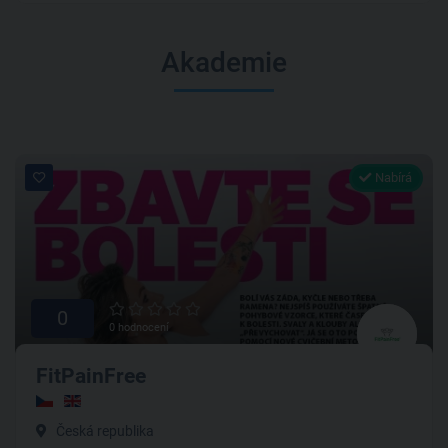
Akademie
Nabírá
0
0 hodnocení
FitPainFree
Česká republika