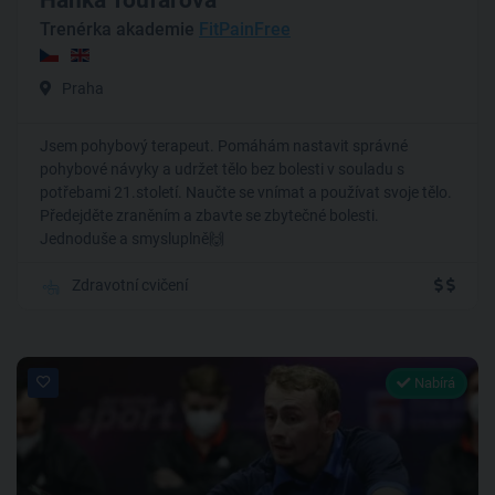
Hanka Toufarová
Trenérka akademie
FitPainFree
Praha
Jsem pohybový terapeut. Pomáhám nastavit správné
pohybové návyky a udržet tělo bez bolesti v souladu s
potřebami 21.století. Naučte se vnímat a používat svoje tělo.
Předejděte zraněním a zbavte se zbytečné bolesti.
Jednoduše a smysluplně🙌
Zdravotní cvičení
Nabírá