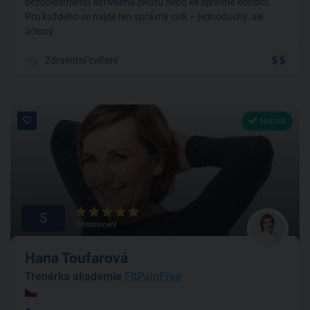
bezbolestnému aktivnímu životu nebo ke správné kondici.
Pro každého se najde ten správný cvik – jednoduchý, ale
účinný.
Zdravotní cvičení
Nabírá
5
3 hodnocení
Hana Toufarová
Trenérka akademie
FitPainFree