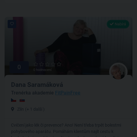
Nabírá
0
0 hodnocení
Dana Saramáková
Trenérka akademie
FitPainFree
Zlín
(+ 1 další )
Cvičení jako lék či prevence? Ano! Není třeba trpět bolestmi
pohybového aparátu. Pomáhám klientům najít cestu k