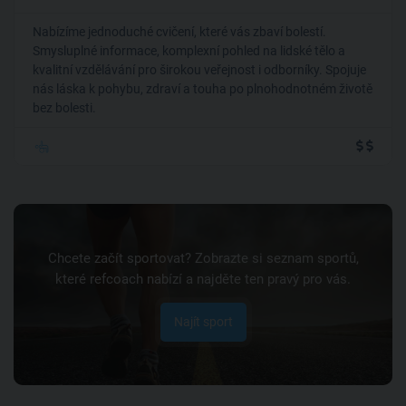
Nabízíme jednoduché cvičení, které vás zbaví bolestí.
Smysluplné informace, komplexní pohled na lidské tělo a
kvalitní vzdělávání pro širokou veřejnost i odborníky. Spojuje
nás láska k pohybu, zdraví a touha po plnohodnotném životě
bez bolesti.
Chcete začít sportovat? Zobrazte si seznam sportů,
které refcoach nabízí a najděte ten pravý pro vás.
Najít sport