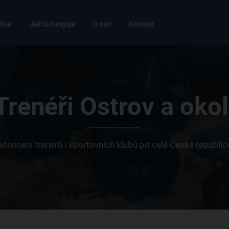
line
Jak to funguje
O nás
Kontakt
Trenéři Ostrov a okol
 hodnocení trenérů i sportovních klubů po celé České republi