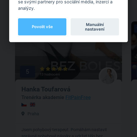
se svými partnery pro sociální média, inzerci a
Zdravotní cvičení
analýzy.
Manuální
Povolit vše
Nabírá
nastavení
5
13 hodnocení
Hanka Toufarová
Trenérka akademie
FitPainFree
Praha
Jsem pohybový terapeut. Pomáhám nastavit
správné pohybové návyky a udržet tělo bez