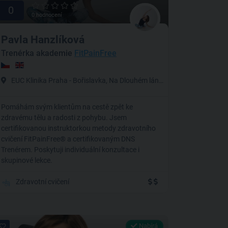
0
0 hodnocení
Pavla Hanzlíková
Trenérka akademie
FitPainFree
EUC Klinika Praha - Bořislavka, Na Dlouhém lánu, Praha 6-Vokovice
Pomáhám svým klientům na cestě zpět ke
zdravému tělu a radosti z pohybu. Jsem
certifikovanou instruktorkou metody zdravotního
cvičení FitPainFree® a certifikovaným DNS
Trenérem. Poskytuji individuální konzultace i
skupinové lekce.
Zdravotní cvičení
Nabírá