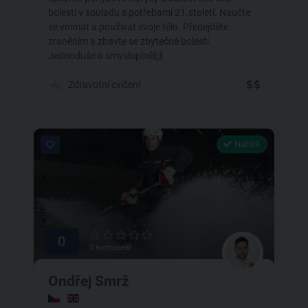
bolesti v souladu s potřebami 21.století. Naučte
se vnímat a používat svoje tělo. Předejděte
zraněním a zbavte se zbytečné bolesti.
Jednoduše a smysluplně🙌
Zdravotní cvičení
Nabírá
0
0 hodnocení
Ondřej Smrž