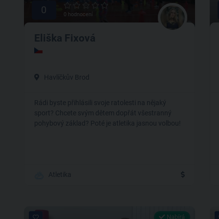
0
0 hodnocení
Eliška Fixová
Havlíčkův Brod
Rádi byste přihlásili svoje ratolesti na nějaký
sport? Chcete svým dětem dopřát všestranný
pohybový základ? Poté je atletika jasnou volbou!
Atletika
Nabírá