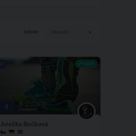
Seřadit:
Nejnovější
Nabírá
0
0 hodnocení
Anežka Bočková