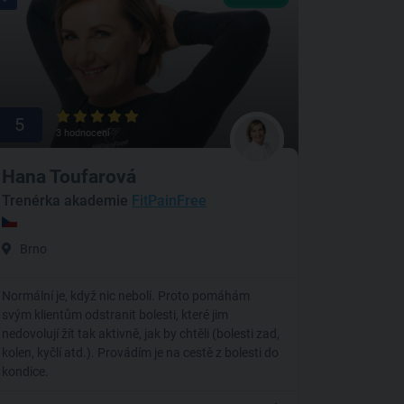
5
3 hodnocení
Hana Toufarová
Trenérka akademie
FitPainFree
Brno
Normální je, když nic nebolí. Proto pomáhám
svým klientům odstranit bolesti, které jim
nedovolují žít tak aktivně, jak by chtěli (bolesti zad,
kolen, kyčlí atd.). Provádím je na cestě z bolesti do
kondice.