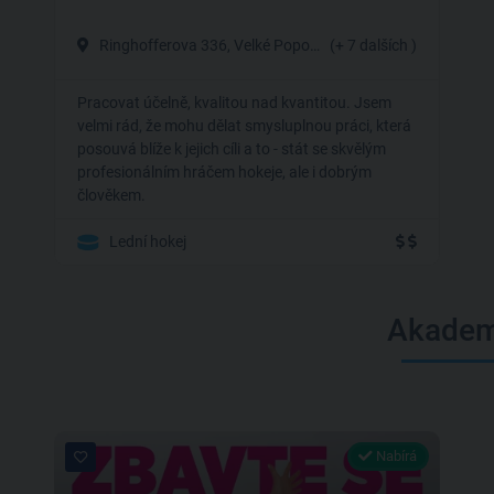
Ringhofferova 336, Velké Popovice
(+ 7 dalších )
Pracovat účelně, kvalitou nad kvantitou. Jsem
velmi rád, že mohu dělat smysluplnou práci, která
posouvá blíže k jejich cíli a to - stát se skvělým
profesionálním hráčem hokeje, ale i dobrým
člověkem.
Lední hokej
Akadem
Nabírá