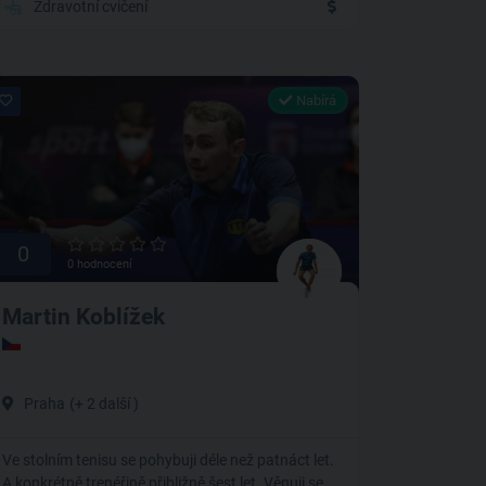
Zdravotní cvičení
Nabírá
0
0 hodnocení
Martin Koblížek
Praha
(+ 2 další )
Ve stolním tenisu se pohybuji déle než patnáct let.
A konkrétně trenéřině přibližně šest let. Věnuji se