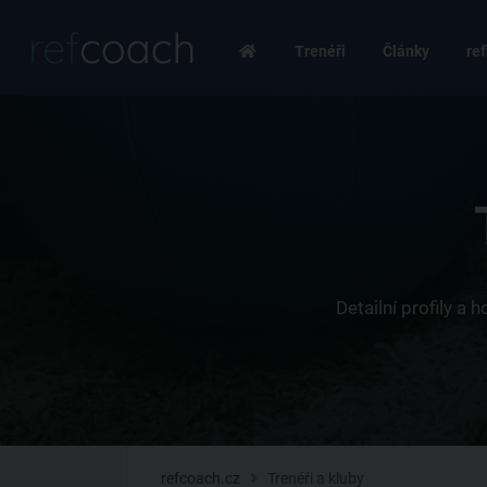
Trenéři
Články
ref
Detailní profily a
refcoach.cz
Trenéři a kluby