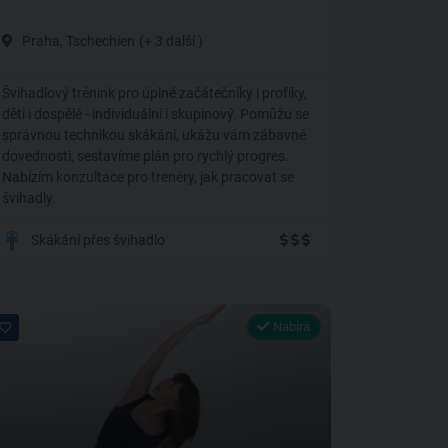
Praha, Tschechien
(+ 3 další )
Švihadlový trénink pro úplné začátečníky i profíky,
děti i dospělé - individuální i skupinový. Pomůžu se
správnou technikou skákání, ukážu vám zábavné
dovednosti, sestavíme plán pro rychlý progres.
Nabízím konzultace pro trenéry, jak pracovat se
švihadly.
Skákání přes švihadlo
Nabírá