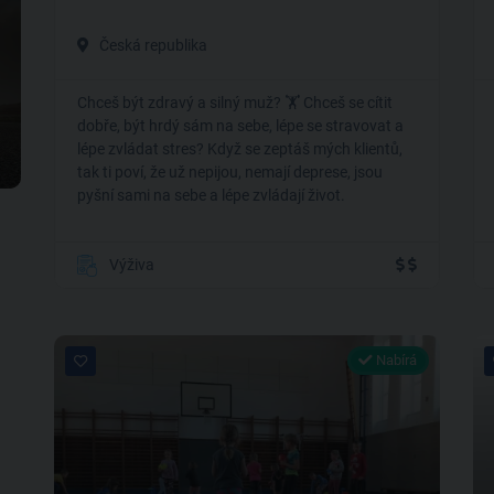
Česká republika
Chceš být zdravý a silný muž? 🏋️ Chceš se cítit
dobře, být hrdý sám na sebe, lépe se stravovat a
lépe zvládat stres? Když se zeptáš mých klientů,
tak ti poví, že už nepijou, nemají deprese, jsou
pyšní sami na sebe a lépe zvládají život.
Výživa
Nabírá