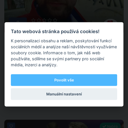
0
0 hodnocení
Tato webová stránka používá cookies!
Ondřej Hynek
K personalizaci obsahu a reklam, poskytování funkcí
sociálních médií a analýze naší návštěvnosti využíváme
soubory cookie. Informace o tom, jak náš web
používáte, sdílíme se svými partnery pro sociální
TENIS- CENTRUM DTJ Hradec Králové, U Labe, Hradec Králové
média, inzerci a analýzy.
Působím jako trenér všech věkových kategorií od 4 let. Jsem
Povolit vše
bývalý reprezentant ČR, jsem schopen jak trénovat, tak byt i
sparing partnerem.
Manuální nastavení
Tenis
Nabírá