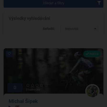
Hledat a filtry
Výsledky vyhledávání
Seřadit:
Nejnovější
Nabírá
0
0 hodnocení
Michal Šípek