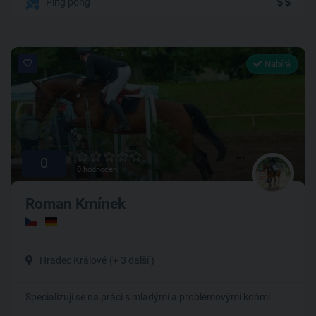
Ping pong
Nabírá
0
0 hodnocení
Roman Kmínek
Hradec Králové
(+ 3 další )
Specializuji se na práci s mladými a problémovými koňmi